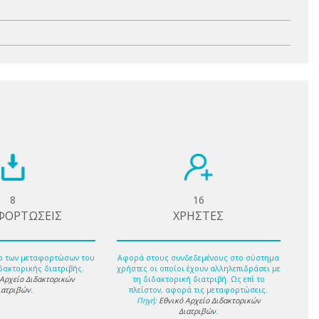
8
16
ΦΟΡΤΩΣΕΙΣ
ΧΡΗΣΤΕΣ
ο των μεταφορτώσων του
Αφορά στους συνδεδεμένους στο σύστημα
δακτορικής διατριβής.
χρήστες οι οποίοι έχουν αλληλεπιδράσει με
 Αρχείο Διδακτορικών
τη διδακτορική διατριβή. Ως επί το
ιατριβών
.
πλείστον, αφορά τις μεταφορτώσεις.
Πηγή:
Εθνικό Αρχείο Διδακτορικών
Διατριβών
.