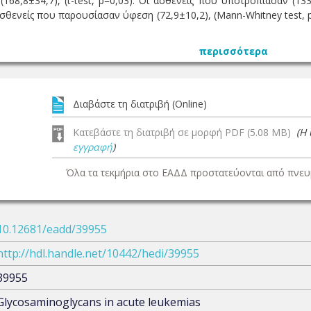
168,8±34,7), (t-test, p=0,03). Oι ασθενείς που υποτροπίασαν (13
ασθενείς που παρουσίασαν ύφεση (72,9±10,2), (Μann-Whitney test,
περισσότερα
Διαβάστε τη διατριβή (Online)
Κατεβάστε τη διατριβή σε μορφή PDF (5.08 MB)
(Η
εγγραφή
)
Όλα τα τεκμήρια στο ΕΑΔΔ προστατεύονται από πνευμ
10.12681/eadd/39955
http://hdl.handle.net/10442/hedi/39955
39955
Glycosaminoglycans in acute leukemias