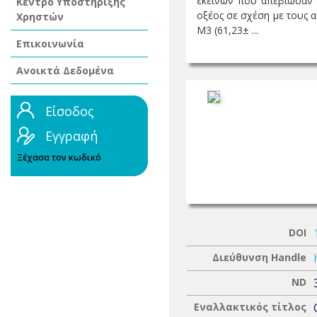
εκείνων που απεβίωσαν (
Κέντρο Υποστήριξης
οξέος σε σχέση με τους 
Χρηστών
Μ3 (61,23± ...
Επικοινωνία
Ανοικτά Δεδομένα
Είσοδος
Εγγραφή
Ξέχασα τον κωδικό
DOI
Διεύθυνση Handle
ND
Εναλλακτικός τίτλος