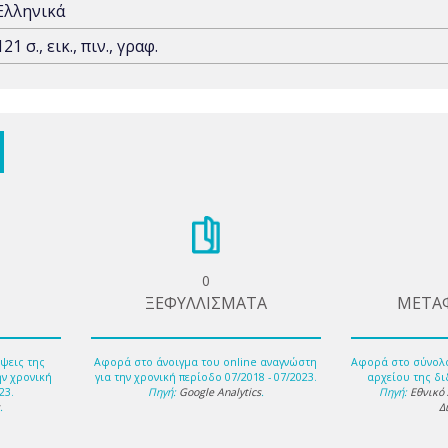
Ελληνικά
121 σ., εικ., πιν., γραφ.
0
ΞΕΦΥΛΛΙΣΜΑΤΑ
ΜΕΤΑ
ψεις της
Αφορά στο άνοιγμα του online αναγνώστη
Αφορά στο σύνολ
ην χρονική
για την χρονική περίοδο 07/2018 - 07/2023.
αρχείου της δι
23.
Πηγή:
Google Analytics
.
Πηγή:
Εθνικό
s
.
Δ