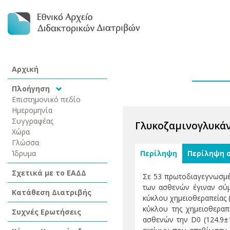
Αρχική
Πλοήγηση
Επιστημονικό πεδίο
Ημερομηνία
Συγγραφέας
Γλυκοζαμινογλυκάνε
Χώρα
Γλώσσα
Ίδρυμα
Περίληψη
Περίληψη 
Σχετικά με το ΕΑΔΔ
Σε 53 πρωτοδιαγεγνωσμέν
των ασθενών έγιναν σύμ
Κατάθεση Διατριβής
κύκλου χημειοθεραπείας (
κύκλου της χημειοθεραπε
Συχνές Ερωτήσεις
ασθενών την D0 (124.9±1