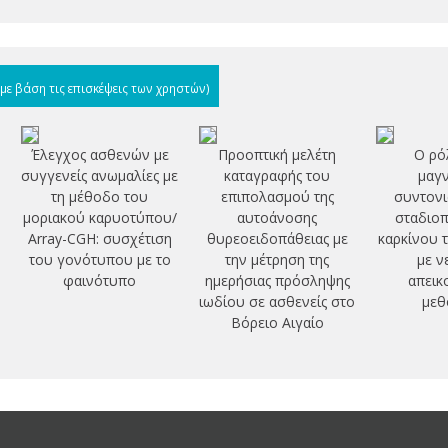
(με βάση τις επισκέψεις των χρηστών)
Έλεγχος ασθενών με
Προοπτική μελέτη
Ο ρό
συγγενείς ανωμαλίες με
καταγραφής του
μαγν
τη μέθοδο του
επιπολασμού της
συντονι
μοριακού καρυοτύπου/
αυτοάνοσης
σταδιοπ
Array-CGH: συσχέτιση
θυρεοειδοπάθειας με
καρκίνου 
του γονότυπου με το
την μέτρηση της
με ν
φαινότυπο
ημερήσιας πρόσληψης
απεικ
ιωδίου σε ασθενείς στο
μεθ
Βόρειο Αιγαίο