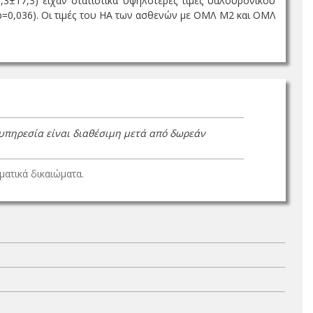
3,3±17,3) είχαν στατιστικά υψηλότερες τιμές υαλουρονικού
 p=0,036). Oι τιμές του ΗΑ των ασθενών με ΟΜΛ Μ2 και ΟΜΛ
 υπηρεσία είναι διαθέσιμη μετά από δωρεάν
ατικά δικαιώματα.