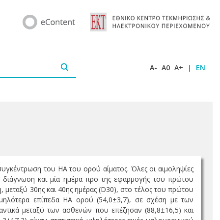
A-
A0
A+
|
EN
υγκέντρωση του ΗΑ του ορού αίματος. Όλες οι αιμοληψίες
ν διάγνωση και μία ημέρα προ της εφαρμογής του πρώτου
η, μεταξύ 30ης και 40ης ημέρας (D30), στο τέλος του πρώτου
 χαμηλότερα επίπεδα ΗΑ ορού (54,0±3,7), σε σχέση με των
μαντικά μεταξύ των ασθενών που επέζησαν (88,8±16,5) και