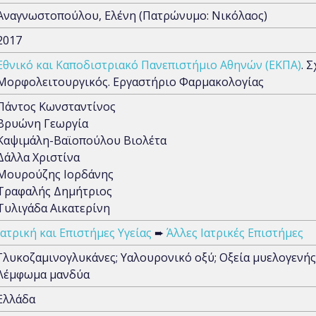
Αναγνωστοπούλου, Ελένη (Πατρώνυμο: Νικόλαος)
2017
Εθνικό και Καποδιστριακό Πανεπιστήμιο Αθηνών (ΕΚΠΑ)
. 
Μορφολειτουργικός. Εργαστήριο Φαρμακολογίας
Πάντος Κωνσταντίνος
Βρυώνη Γεωργία
Καψιμάλη-Βαϊοπούλου Βιολέτα
Δάλλα Χριστίνα
Μουρούζης Ιορδάνης
Τραφαλής Δημήτριος
Τυλιγάδα Αικατερίνη
Ιατρική και Επιστήμες Υγείας
➨
Άλλες Ιατρικές Επιστήμες
Γλυκοζαμινογλυκάνες; Υαλουρονικό οξύ; Οξεία μυελογενής
Λέμφωμα μανδύα
Ελλάδα