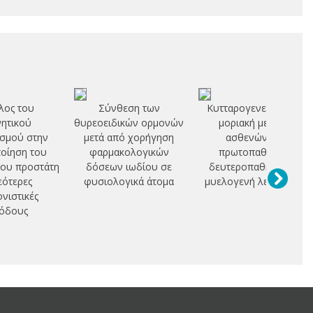
λος του
Σύνθεση των
Κυτταρογενετική και
ητικού
θυρεοειδικών ορμονών
μοριακή μελέτη
σμού στην
μετά από χορήγηση
ασθενών με
οίηση του
φαρμακολογικών
πρωτοπαθή και
του προστάτη
δόσεων ιωδίου σε
δευτεροπαθή οξεία
εότερες
φυσιολογικά άτομα
μυελογενή λευχαιμία
ονιστικές
όδους