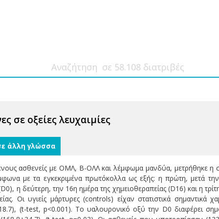
ς σε οξείες λευχαιμίες
σε άλλη γλώσσα
ους ασθενείς με ΟΜΛ, Β-ΟΛΛ και λέμφωμα μανδύα, μετρήθηκε η σ
φωνα με τα εγκεκριμένα πρωτόκολλα ως εξής: η πρώτη, μετά τη
D0), η δεύτερη, την 16η ημέρα της χημειοθεραπείας (D16) και η τρίτ
ίας. Οι υγιείς μάρτυρες (controls) είχαν στατιστικά σημαντικά
8.7), (t-test, p<0.001). Tο υαλουρονικό οξύ την D0 διαφέρει ση