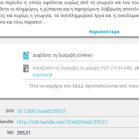
ια περίοδο η οποία οφείλεται κυρίως από τη γεωργία και τον του
σθετα οι πλημμύρες, η ρύπανση και η παραγόμενη διάβρωση αποτελο
ες και κυρίως η γεωργία, τα αντιπλημμυρικά έργα και η οικοδομι
α και τους παραποτ ...
περισσότερα
Διαβάστε τη διατριβή (Online)
Κατεβάστε τη διατριβή σε μορφή PDF (15.34 MB)
(
εγγραφή
)
Όλα τα τεκμήρια στο ΕΑΔΔ προστατεύονται από πνευμ
DOI
10.12681/eadd/39531
Handle
http://hdl.handle.net/10442/hedi/39531
ND
39531