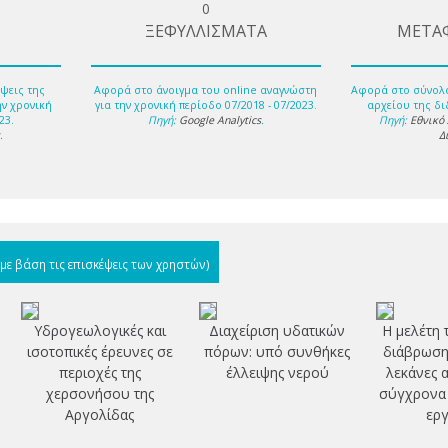
0
ΞΕΦΥΛΛΙΣΜΑΤΑ
ΜΕΤΑ
ψεις της
Αφορά στο άνοιγμα του online αναγνώστη
Αφορά στο σύνολ
ην χρονική
για την χρονική περίοδο 07/2018 - 07/2023.
αρχείου της δι
23.
Πηγή:
Google Analytics
.
Πηγή:
Εθνικό
s
.
Δ
(με βάση τις επισκέψεις των χρηστών)
η
Υδρογεωλογικές και
Διαχείριση υδατικών
Η μελέτη 
ισοτοπικές έρευνες σε
πόρων: υπό συνθήκες
διάβρωσης
περιοχές της
έλλειψης νερού
λεκάνες 
χερσονήσου της
σύγχρονα 
Αργολίδας
εργ