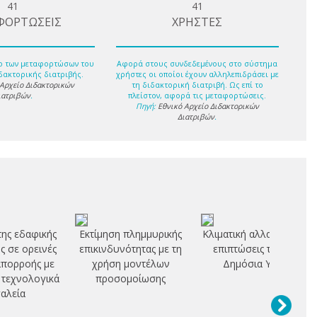
41
41
ΦΟΡΤΩΣΕΙΣ
ΧΡΗΣΤΕΣ
ο των μεταφορτώσων του
Αφορά στους συνδεδεμένους στο σύστημα
δακτορικής διατριβής.
χρήστες οι οποίοι έχουν αλληλεπιδράσει με
 Αρχείο Διδακτορικών
τη διδακτορική διατριβή. Ως επί το
ιατριβών
.
πλείστον, αφορά τις μεταφορτώσεις.
Πηγή:
Εθνικό Αρχείο Διδακτορικών
Διατριβών
.
της εδαφικής
Εκτίμηση πλημμυρικής
Κλιματική αλλαγή και οι
 σε ορεινές
επικινδυνότητας με τη
επιπτώσεις της στη
απορροής με
χρήση μοντέλων
Δημόσια Υγεία
τεχνολογικά
προσομοίωσης
αλεία