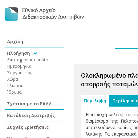
Αρχική
Πλοήγηση
Επιστημονικό πεδίο
Ημερομηνία
Συγγραφέας
Ολοκληρωμένο πλαί
Χώρα
απορροής ποταμών
Γλώσσα
Ίδρυμα
Περίληψη
Περίληψη 
Σχετικά με το ΕΑΔΔ
Η περιοχή μελέτης της π
Κατάθεση Διατριβής
διαμέρισμα της Πελοπ
Συχνές Ερωτήσεις
αποτελούμενο κυρίως απ
λεκάνης. Τα επιφανειακ