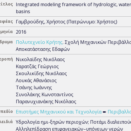
τίτλος
Integrated modeling framework of hydrologic, water 
basins
αφέας
Γαμβρούδης, Χρήστος (Πατρώνυμο: Χρήστος)
μηνία
2016
Ίδρυμα
Πολυτεχνείο Κρήτης
. Σχολή Μηχανικών Περιβάλλο
Αποκατάστασης Εδαφών
ιτροπή
Νικολαϊδης Νικόλαος
Καρατζάς Γεώργιος
Σκουλικίδης Νικόλαος
Λουκάς Αθανάσιος
Τσάνης Ιωάννης
Συνολάκης Κωνσταντίνος
Παρανυχιανάκης Νικόλαος
 πεδίο
Επιστήμες Μηχανικού και Τεχνολογία
➨
Περιβαλλ
λειδιά
Υδρολογία ημι-ξηρών περιοχών; Ποτάμι διαλειπούσ
Αλληλεπίδραση επιφανειακών–υπόγειων νερών