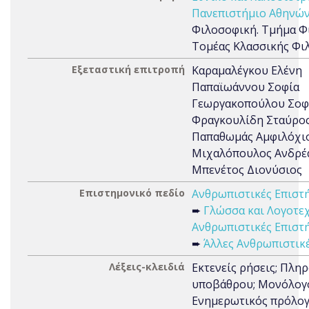
Πανεπιστήμιο Αθηνών
Φιλοσοφική. Τμήμα Φι
Τομέας Κλασσικής Φι
Εξεταστική επιτροπή
Καραμαλέγκου Ελένη
Παπαϊωάννου Σοφία
Γεωργακοπούλου Σοφ
Φραγκουλίδη Σταύρο
Παπαθωμάς Αμφιλόχι
Μιχαλόπουλος Ανδρέ
Μπενέτος Διονύσιος
Επιστημονικό πεδίο
Ανθρωπιστικές Επιστή
➨
Γλώσσα και Λογοτε
Ανθρωπιστικές Επιστή
➨
Άλλες Ανθρωπιστικ
Λέξεις-κλειδιά
Εκτενείς ρήσεις; Πλη
υποβάθρου; Μονόλογο
Ενημερωτικός πρόλογ