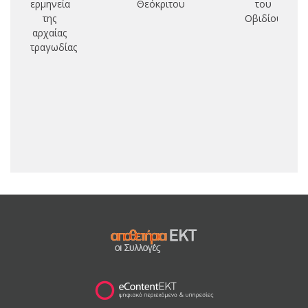
ερμηνεία
Θεόκριτου
του
της
Οβιδίου
ε
αρχαίας
τραγωδίας
α
σ
φι
επ