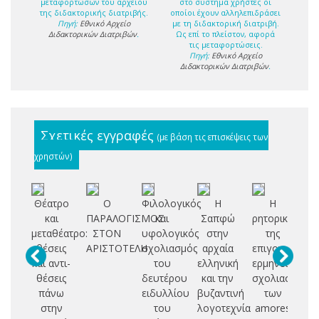
μεταφορτώσων του αρχείου
στο σύστημα χρήστες οι
της διδακτορικής διατριβής.
οποίοι έχουν αλληλεπιδράσει
Πηγή:
Εθνικό Αρχείο
με τη διδακτορική διατριβή.
Διδακτορικών Διατριβών
.
Ως επί το πλείστον, αφορά
τις μεταφορτώσεις.
Πηγή:
Εθνικό Αρχείο
Διδακτορικών Διατριβών
.
Σχετικές εγγραφές
(με βάση τις επισκέψεις των
χρηστών)
Θέατρο
Ο
Φιλολογικός
Η
Η
και
ΠΑΡΑΛΟΓΙΣΜΟΣ
και
Σαπφώ
ρητορική
μεταθέατρο:
ΣΤΟΝ
υφολογικός
στην
της
πά
θέσεις
ΑΡΙΣΤΟΤΕΛΗ
σχολιασμός
αρχαία
επιγονικότητα
ε
και αντι-
του
ελληνική
ερμηνευτικός
θέσεις
δευτέρου
και την
σχολιασμός
π
πάνω
ειδυλλίου
βυζαντινή
των
κ
στην
του
λογοτεχνία
amores
κα