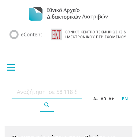
A-
A0
A+
|
EN