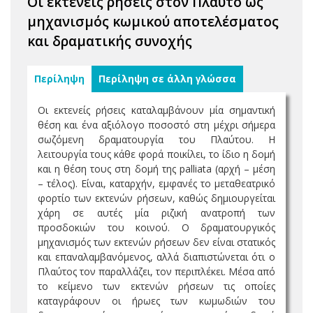
Οι εκτενείς ρήσεις στον Πλαύτο ως
μηχανισμός κωμικού αποτελέσματος
και δραματικής συνοχής
Περίληψη
Περίληψη σε άλλη γλώσσα
Οι εκτενείς ρήσεις καταλαμβάνουν μία σημαντική
θέση και ένα αξιόλογο ποσοστό στη μέχρι σήμερα
σωζόμενη δραματουργία του Πλαύτου. Η
λειτουργία τους κάθε φορά ποικίλει, το ίδιο η δομή
και η θέση τους στη δομή της palliata (αρχή – μέση
– τέλος). Είναι, καταρχήν, εμφανές το μεταθεατρικό
φορτίο των εκτενών ρήσεων, καθώς δημιουργείται
χάρη σε αυτές μία ριζική ανατροπή των
προσδοκιών του κοινού. Ο δραματουργικός
μηχανισμός των εκτενών ρήσεων δεν είναι στατικός
και επαναλαμβανόμενος, αλλά διαπιστώνεται ότι ο
Πλαύτος τον παραλλάζει, τον περιπλέκει. Μέσα από
το κείμενο των εκτενών ρήσεων τις οποίες
καταγράφουν οι ήρωες των κωμωδιών του