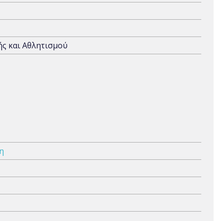
ής και Αθλητισμού
η