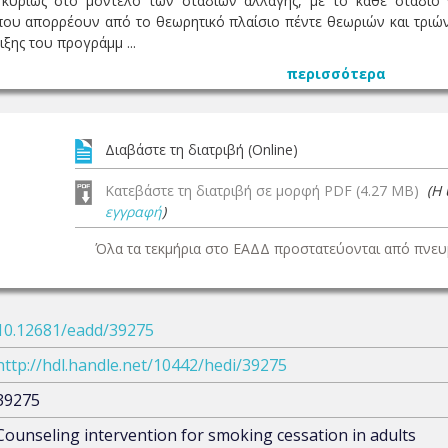
κυρίως στο μοντέλο των σταδίων αλλαγής, με το κάθε στάδιο
που απορρέουν από το θεωρητικό πλαίσιο πέντε θεωριών και τριώ
ξης του προγράμμ ...
περισσότερα
Διαβάστε τη διατριβή (Online)
Κατεβάστε τη διατριβή σε μορφή PDF (4.27 MB)
(Η
εγγραφή
)
Όλα τα τεκμήρια στο ΕΑΔΔ προστατεύονται από πνευμ
10.12681/eadd/39275
http://hdl.handle.net/10442/hedi/39275
39275
Counseling intervention for smoking cessation in adults