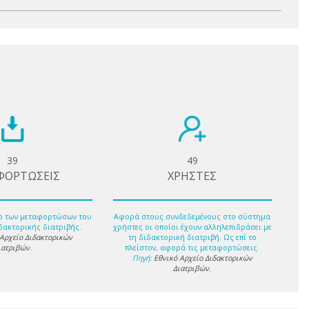
39
49
ΦΟΡΤΩΣΕΙΣ
ΧΡΗΣΤΕΣ
ο των μεταφορτώσων του
Αφορά στους συνδεδεμένους στο σύστημα
δακτορικής διατριβής.
χρήστες οι οποίοι έχουν αλληλεπιδράσει με
 Αρχείο Διδακτορικών
τη διδακτορική διατριβή. Ως επί το
ιατριβών
.
πλείστον, αφορά τις μεταφορτώσεις.
Πηγή:
Εθνικό Αρχείο Διδακτορικών
Διατριβών
.