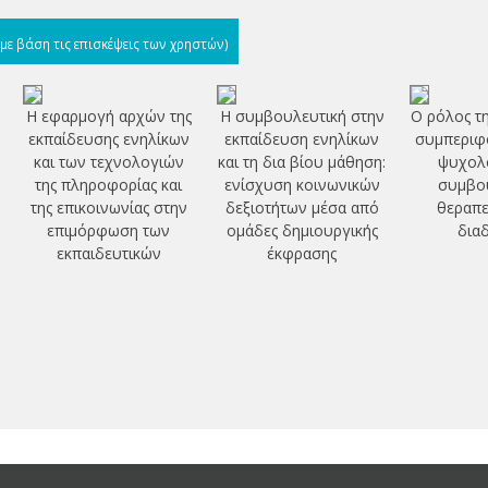
(με βάση τις επισκέψεις των χρηστών)
Η εφαρμογή αρχών της
Η συμβουλευτική στην
Ο ρόλος τη
εκπαίδευσης ενηλίκων
εκπαίδευση ενηλίκων
συμπεριφο
και των τεχνολογιών
και τη δια βίου μάθηση:
ψυχολ
της πληροφορίας και
ενίσχυση κοινωνικών
συμβου
της επικοινωνίας στην
δεξιοτήτων μέσα από
θεραπε
α
επιμόρφωση των
ομάδες δημιουργικής
δια
εκπαιδευτικών
έκφρασης