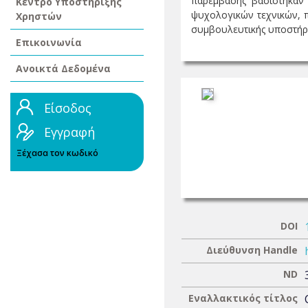
παρέμβασης βασίστηκαν 
Κέντρο Υποστήριξης
ψυχολογικών τεχνικών, 
Χρηστών
συμβουλευτικής υποστήρι
Επικοινωνία
Ανοικτά Δεδομένα
Είσοδος
Εγγραφή
Ξέχασα τον κωδικό
DOI
Διεύθυνση Handle
ND
Εναλλακτικός τίτλος