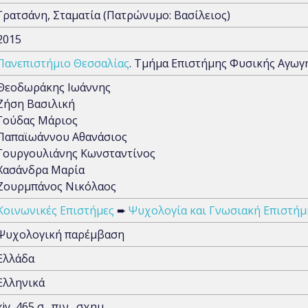
Γρατσάνη, Σταματία (Πατρώνυμο: Βασίλειος)
2015
Πανεπιστήμιο Θεσσαλίας
. Τμήμα Επιστήμης Φυσικής Αγωγ
Θεοδωράκης Ιωάννης
Ζήση Βασιλική
Γούδας Μάριος
Παπαϊωάννου Αθανάσιος
Γουργουλιάνης Κωνσταντίνος
Χασάνδρα Μαρία
Ζουρμπάνος Νικόλαος
Κοινωνικές Επιστήμες
➨
Ψυχολογία και Γνωσιακή Επιστήμ
Ψυχολογική παρέμβαση
Ελλάδα
Ελληνικά
xiv, 465 σ., πιν., σχημ.