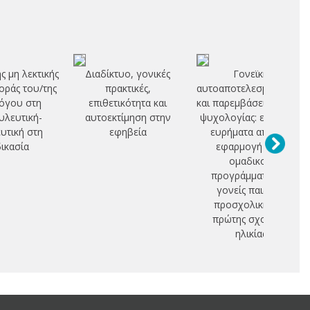
ς μη λεκτικής
Διαδίκτυο, γονικές
Γονεϊκή
ράς του/της
πρακτικές,
αυτοαποτελεσματικότητ
όγου στη
επιθετικότητα και
και παρεμβάσεις θετικής
λευτική-
αυτοεκτίμηση στην
ψυχολογίας: εμπειρικά
υτική στη
εφηβεία
ευρήματα από την
δικασία
εφαρμογή ενός
ομαδικού
προγράμματος σε
γονείς παιδιών
προσχολικής και
πρώτης σχολικής
ηλικίας