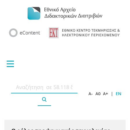
A-
A0
A+
|
EN