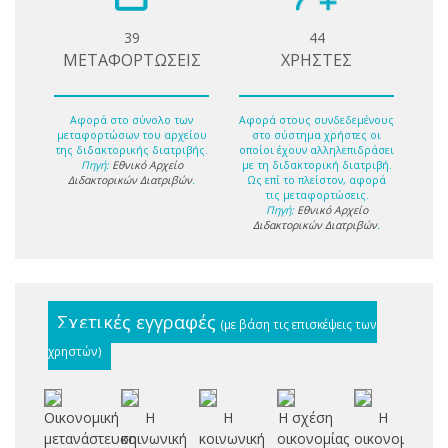
39
44
ΜΕΤΑΦΟΡΤΩΣΕΙΣ
ΧΡΗΣΤΕΣ
Αφορά στο σύνολο των
Αφορά στους συνδεδεμένους
μεταφορτώσων του αρχείου
στο σύστημα χρήστες οι
της διδακτορικής διατριβής.
οποίοι έχουν αλληλεπιδράσει
Πηγή:
Εθνικό Αρχείο
με τη διδακτορική διατριβή.
Διδακτορικών Διατριβών
.
Ως επί το πλείστον, αφορά
τις μεταφορτώσεις.
Πηγή:
Εθνικό Αρχείο
Διδακτορικών Διατριβών
.
Σχετικές εγγραφές
(με βάση τις επισκέψεις των
χρηστών)
Οικονομική
Η
Η
Η σχέση
Η
Ευ
μετανάστευση
κοινωνική
κοινωνική
οικονομίας
οικονομική
μ