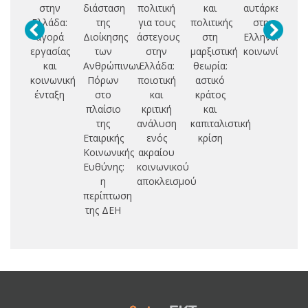
στην
διάσταση
πολιτική
και
αυτάρκεια
α
Ελλάδα:
της
για τους
πολιτικής
στην
αγορά
Διοίκησης
άστεγους
στη
Ελληνική
συ
εργασίας
των
στην
μαρξιστική
κοινωνία
και
Ανθρώπινων
Ελλάδα:
θεωρία:
θ
κοινωνική
Πόρων
ποιοτική
αστικό
ένταξη
στο
και
κράτος
συ
πλαίσιο
κριτική
και
της
ανάλυση
καπιταλιστική
Εταιρικής
ενός
κρίση
Κοινωνικής
ακραίου
Ευθύνης:
κοινωνικού
η
αποκλεισμού
περίπτωση
της ΔΕΗ