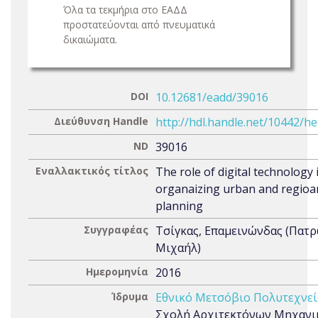
Όλα τα τεκμήρια στο ΕΑΔΔ
προστατεύονται από πνευματικά
δικαιώματα.
DOI
10.12681/eadd/39016
Διεύθυνση Handle
http://hdl.handle.net/10442/h
ND
39016
Εναλλακτικός τίτλος
The role of digital technology 
organaizing urban and regioa
planning
Συγγραφέας
Τσίγκας, Επαμεινώνδας (Πατ
Μιχαήλ)
Ημερομηνία
2016
Ίδρυμα
Εθνικό Μετσόβιο Πολυτεχνεί
Σχολή Αρχιτεκτόνων Μηχανι