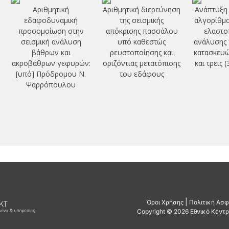
Αριθμητική
Αριθμητική διερεύνηση
Ανάπτυξη 
εδαφοδυναμική
της σεισμικής
αλγορίθμο
προσομοίωση στην
απόκρισης πασσάλου
ελαστο
σεισμική ανάλυση
υπό καθεστώς
ανάλυσης 
βάθρων και
ρευστοποίησης και
κατασκευώ
ακροβάθρων γεφυρών:
οριζόντιας μετατόπισης
και τρεις 
[υπό] Πρόδρομου Ν.
του εδάφους
Ψαρρόπουλου