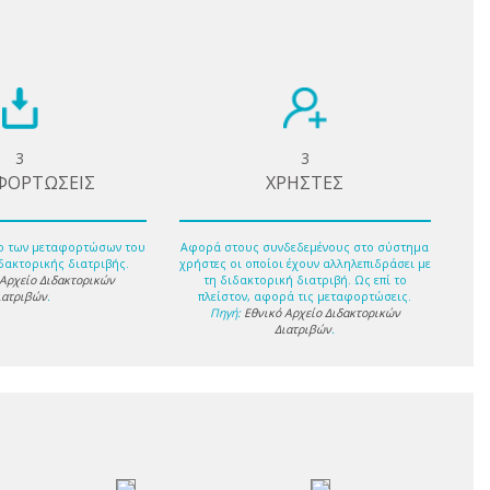
3
3
ΦΟΡΤΩΣΕΙΣ
ΧΡΗΣΤΕΣ
ο των μεταφορτώσων του
Αφορά στους συνδεδεμένους στο σύστημα
δακτορικής διατριβής.
χρήστες οι οποίοι έχουν αλληλεπιδράσει με
 Αρχείο Διδακτορικών
τη διδακτορική διατριβή. Ως επί το
ιατριβών
.
πλείστον, αφορά τις μεταφορτώσεις.
Πηγή:
Εθνικό Αρχείο Διδακτορικών
Διατριβών
.