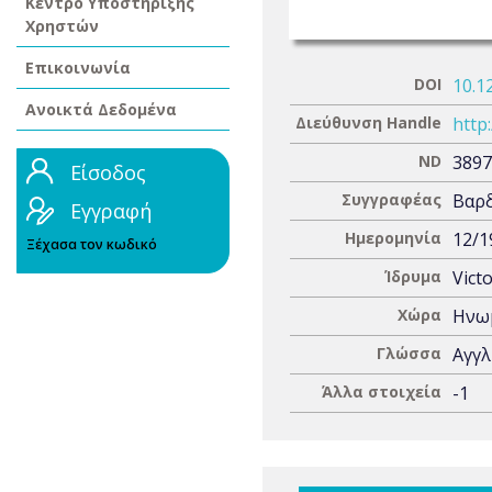
Κέντρο Υποστήριξης
Χρηστών
Επικοινωνία
DOI
10.1
Ανοικτά Δεδομένα
Διεύθυνση Handle
http
ND
3897
Είσοδος
Συγγραφέας
Βαρδ
Εγγραφή
Ημερομηνία
12/1
Ξέχασα τον κωδικό
Ίδρυμα
Vict
Χώρα
Ηνωμ
Γλώσσα
Αγγλ
Άλλα στοιχεία
-1