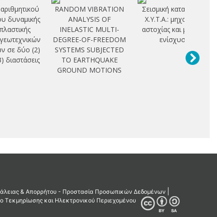
αριθμητικού
RANDOM VIBRATION
Σεισμική καταπόνηση
υ δυναμικής
ANALYSIS OF
Χ.Υ.Τ.Α.: μηχανισμοί
πλαστικής
INELASTIC MULTI-
αστοχίας και μέθοδοι
γεωτεχνικών
DEGREE-OF-FREEDOM
ενίσχυσης
ν σε δύο (2)
SYSTEMS SUBJECTED
(3) διαστάσεις
TO EARTHQUAKE
GROUND MOTIONS