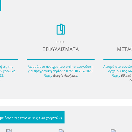
ΞΕΦΥΛΛΙΣΜΑΤΑ
ΜΕΤΑ
ψεις της
Αφορά στο άνοιγμα του online αναγνώστη
Αφορά στο σύνολ
ην χρονική
για την χρονική περίοδο 07/2018 - 07/2023.
αρχείου της δι
23.
Πηγή:
Google Analytics
.
Πηγή:
Εθνικό
s
.
Δ
(με βάση τις επισκέψεις των χρηστών)