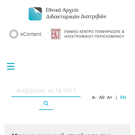
A-
A0
A+
|
EN