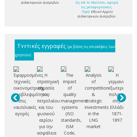
Διδακτορικών Διατριβών
.
Ως επί το πλείστον, αφορά
τις μεταφορτώσεις.
Πηγή:
Εθνικό Αρχείο
Διδακτορικών Διατριβών
.
Σχετικές εγγραφές
(με βάση τις επισκέψεις των
χρηστών)
Εφαρμοσμένες
Η
The
Analysis
Η
Χ
τεχνικές
στρατηγική
impact
of
γερμανική
να
οικονομετρικής
σημασία
of
competition
εξωτερική
προβλεψιμότητας
του
quality
&
πολιτική
πι
στις
πετρελαίου
management
strategic
στην
ιδ
ναυτιλιακές
και του
systems
investments
Ελλάδα
αγορές
φυσικού
(ISO
in the
1871-
ερ
αερίου
standards,
LNG
1897
δι
για την
ISM
market
πι
ασφάλεια
Code,
κι