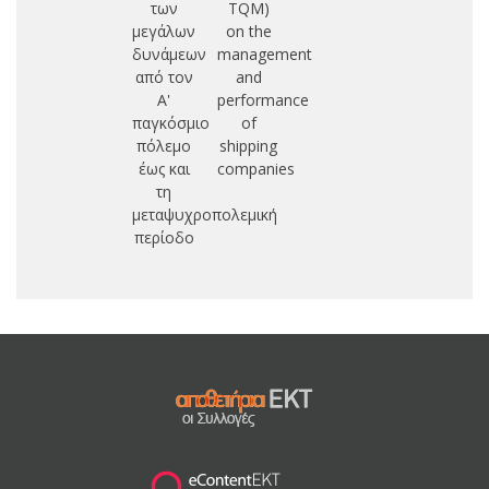
των
TQM)
συ
μεγάλων
on the
δυνάμεων
management
δι
από τον
and
οι
Α'
performance
κ
παγκόσμιο
of
πόλεμο
shipping
έως και
companies
τη
μεταψυχροπολεμική
περίοδο