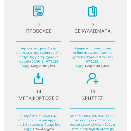
0
0
ΠΡΟΒΟΛΕΣ
ΞΕΦΥΛΛΙΣΜΑΤΑ
Αφορά στις μοναδικές
Αφορά στο άνοιγμα του
επισκέψεις της διδακτορικής
online αναγνώστη για την
διατριβής για την χρονική
χρονική περίοδο 07/2018 -
περίοδο 07/2018 - 07/2023.
07/2023.
Πηγή:
Google Analytics
.
Πηγή:
Google Analytics
.
14
16
ΜΕΤΑΦΟΡΤΩΣΕΙΣ
ΧΡΗΣΤΕΣ
Αφορά στο σύνολο των
Αφορά στους συνδεδεμένους
μεταφορτώσων του αρχείου
στο σύστημα χρήστες οι
της διδακτορικής διατριβής.
οποίοι έχουν αλληλεπιδράσει
Πηγή:
Εθνικό Αρχείο
με τη διδακτορική διατριβή.