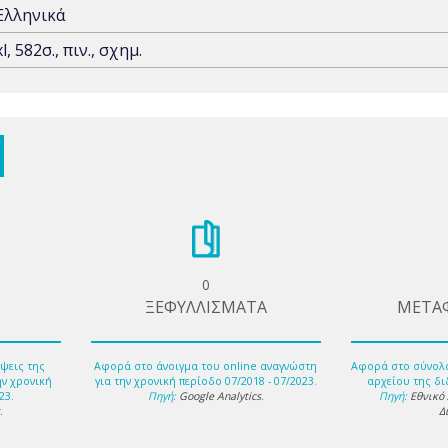
Ελληνικά
xl, 582σ., πιν., σχημ.
0
ΞΕΦΥΛΛΙΣΜΑΤΑ
ΜΕΤΑ
ψεις της
Αφορά στο άνοιγμα του online αναγνώστη
Αφορά στο σύνολ
ην χρονική
για την χρονική περίοδο 07/2018 - 07/2023.
αρχείου της δι
23.
Πηγή:
Google Analytics
.
Πηγή:
Εθνικό
s
.
Δ