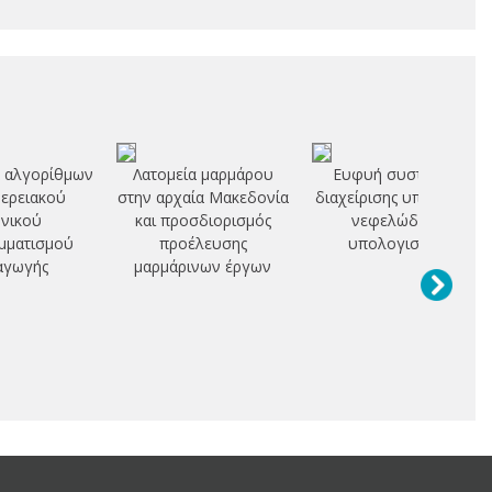
 αλγορίθμων
Λατομεία μαρμάρου
Ευφυή συστήματα
ερειακού
στην αρχαία Μακεδονία
διαχείρισης υποδομών
νικού
και προσδιορισμός
νεφελώδους
μματισμού
προέλευσης
υπολογισμού
αγωγής
μαρμάρινων έργων