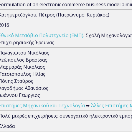
Formulation of an electronic commerce business model aimin
Κατημερτζόγλου, Πέτρος (Πατρώνυμο: Κυριάκος)
2016
Εθνικό Μετσόβιο Πολυτεχνείο (ΕΜΠ)
. Σχολή Μηχανολόγων
Επιχειρησιακής Έρευνας
Παναγιώτου Νικόλαος
Λεώπουλος Βρασίδας
Μαρμαράς Νικόλαος
Τατσιόπουλος Ηλίας
Πόνης Σταύρος
Λαγοδήμος Αθανάσιος
Ιωάννου Γεώργιος
Επιστήμες Μηχανικού και Τεχνολογία
➨
Άλλες Επιστήμες 
Πολύ μικρές επιχειρήσεις; συνεργατικό ηλεκτρονικό εμπόρ
Ελλάδα