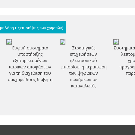
(με βάση τις επισκέψεις των χρηστών)
Ευφυή συστήματα
Στρατηγικές
Συστήματα
υποστήριξης
επιχειρήσεων
λεπτομ
εξατομικευμένων
ηλεκτρονικού
χρο
ιατρικών αποφάσεων
εμπορίου: η περίπτωση
προγρα
για τη διαχείριση του
των ψηφιακών
παρ
σακχαρώδους διαβήτη
πωλήσεων σε
καταναλωτές