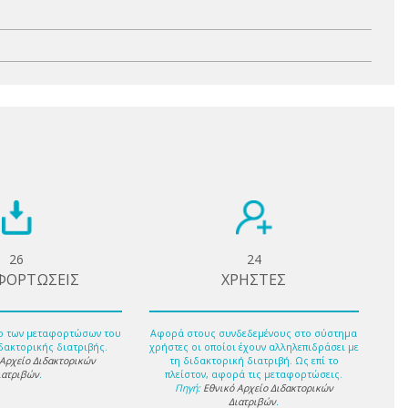
26
24
ΦΟΡΤΩΣΕΙΣ
ΧΡΗΣΤΕΣ
ο των μεταφορτώσων του
Αφορά στους συνδεδεμένους στο σύστημα
δακτορικής διατριβής.
χρήστες οι οποίοι έχουν αλληλεπιδράσει με
 Αρχείο Διδακτορικών
τη διδακτορική διατριβή. Ως επί το
ιατριβών
.
πλείστον, αφορά τις μεταφορτώσεις.
Πηγή:
Εθνικό Αρχείο Διδακτορικών
Διατριβών
.