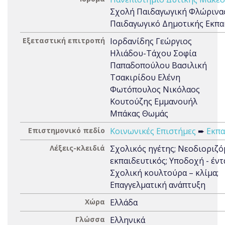
Σχολή Παιδαγωγική Φλώρινα
Παιδαγωγικό Δημοτικής Εκπα
Εξεταστική επιτροπή
Ιορδανίδης Γεώργιος
Ηλιάδου-Τάχου Σοφία
Παπαδοπούλου Βασιλική
Τσακιρίδου Ελένη
Φωτόπουλος Νικόλαος
Κουτούζης Εμμανουήλ
Μπάκας Θωμάς
Επιστημονικό πεδίο
Κοινωνικές Επιστήμες
➨
Εκπα
Λέξεις-κλειδιά
Σχολικός ηγέτης; Νεοδιοριζό
εκπαιδευτικός; Υποδοχή - έντ
Σχολική κουλτούρα – κλίμα;
Επαγγελματική ανάπτυξη
Χώρα
Ελλάδα
Γλώσσα
Ελληνικά