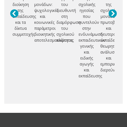
διοίκηση
μονάδων:
του
σχολικής
της
της
ψυχολογικές
διευθυντή
ηγεσίας
σχολικής
εσ
εκπαίδευσης
και
στη
που
μονάδας
τε
και τα
κοινωνικές
διαμόρφωση
συντελούν
πρωτοβάθμια
επ
δίκτυα
παράμετροι
του
στην
και
εκ
συμμετοχής
διοικητικής
σχολικού
ενδυνάμωση
δευτεροβάθμι
αποτελεσματικότητας
κλίματος
εκπαιδευτικών
εκπαίδευσης:
Ε
γενικής
θεωρητική
(
και
ανάλυση
2
ειδικής
και
σ
αγωγής
εμπειρική
και
διερεύνηση
εκπαίδευσης
κο
α