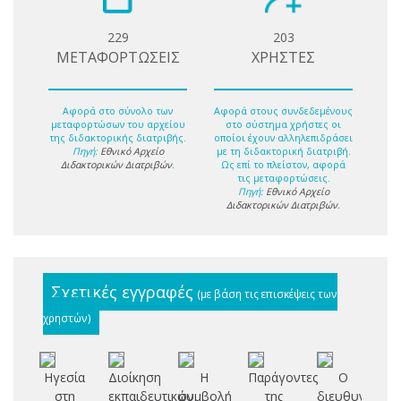
229
203
ΜΕΤΑΦΟΡΤΩΣΕΙΣ
ΧΡΗΣΤΕΣ
Αφορά στο σύνολο των
Αφορά στους συνδεδεμένους
μεταφορτώσων του αρχείου
στο σύστημα χρήστες οι
της διδακτορικής διατριβής.
οποίοι έχουν αλληλεπιδράσει
Πηγή:
Εθνικό Αρχείο
με τη διδακτορική διατριβή.
Διδακτορικών Διατριβών
.
Ως επί το πλείστον, αφορά
τις μεταφορτώσεις.
Πηγή:
Εθνικό Αρχείο
Διδακτορικών Διατριβών
.
Σχετικές εγγραφές
(με βάση τις επισκέψεις των
χρηστών)
Ηγεσία
Διοίκηση
Η
Παράγοντες
Ο
στη
εκπαιδευτικών
συμβολή
της
διευθυντής
θ