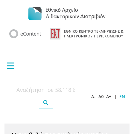
A-
A0
A+
|
EN