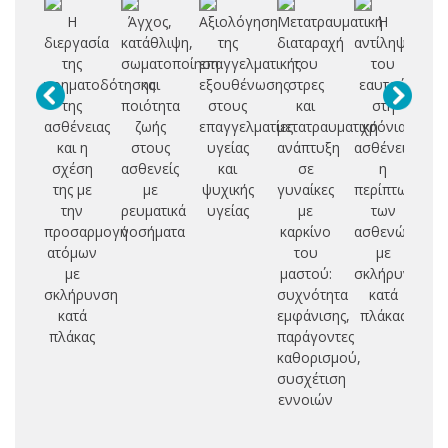
Η
Άγχος,
Αξιολόγηση
Μετατραυματική
Η
Ψυ
διεργασία
κατάθλιψη,
της
διαταραχή
αντίληψη
δι
της
σωματοποίηση
επαγγελματικής
του
του
νοηματοδότησης
και
εξουθένωσης
στρες
εαυτού
χ
της
ποιότητα
στους
και
στη
νε
ασθένειας
ζωής
επαγγελματίες
μετατραυματική
χρόνια
ν
και η
στους
υγείας
ανάπτυξη
ασθένεια:
σχέση
ασθενείς
και
σε
η
της με
με
ψυχικής
γυναίκες
περίπτωση
την
ρευματικά
υγείας
με
των
προσαρμογή
νοσήματα
καρκίνο
ασθενών
ατόμων
του
με
με
μαστού:
σκλήρυνση
σκλήρυνση
συχνότητα
κατά
κατά
εμφάνισης,
πλάκας
πλάκας
παράγοντες
καθορισμού,
συσχέτιση
εννοιών