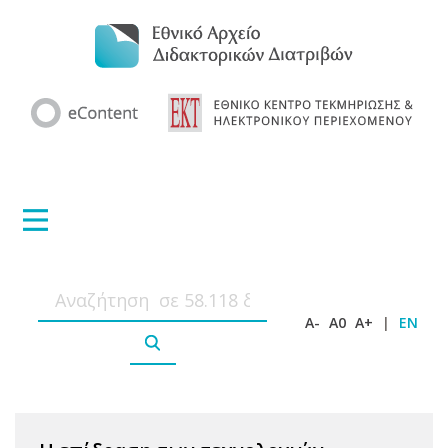
A-
A0
A+
|
EN