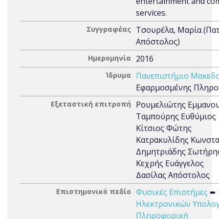
entertainment and co
services.
Συγγραφέας
Τσουρέλα, Μαρία (Πα
Απόστολος)
Ημερομηνία
2016
Ίδρυμα
Πανεπιστήμιο Μακεδο
Εφαρμοσμένης Πληρο
Εξεταστική επιτροπή
Ρουμελιώτης Εμμανο
Ταμπούρης Ευθύμιος
Κίτσιος Φώτης
Κατρακυλίδης Κωνστα
Δημητριάδης Σωτήρη
Κεχρής Ευάγγελος
Δασίλας Απόστολος
Επιστημονικό πεδίο
Φυσικές Επιστήμες
➨
Ηλεκτρονικών Υπολογ
Πληροφορική