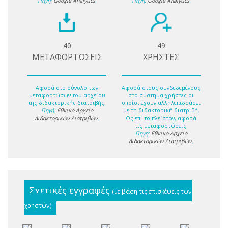
Πηγή:
Google Analytics
.
Πηγή:
Google Analytics
.
40
49
ΜΕΤΑΦΟΡΤΩΣΕΙΣ
ΧΡΗΣΤΕΣ
Αφορά στο σύνολο των
Αφορά στους συνδεδεμένους
μεταφορτώσων του αρχείου
στο σύστημα χρήστες οι
της διδακτορικής διατριβής.
οποίοι έχουν αλληλεπιδράσει
Πηγή:
Εθνικό Αρχείο
με τη διδακτορική διατριβή.
Διδακτορικών Διατριβών
.
Ως επί το πλείστον, αφορά
τις μεταφορτώσεις.
Πηγή:
Εθνικό Αρχείο
Διδακτορικών Διατριβών
.
Σχετικές εγγραφές
(με βάση τις επισκέψεις των
χρηστών)