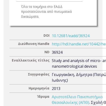
Όλα τα τεκμήρια στο ΕΑΔΔ
προστατεύονται από πνευματικά
δικαιώματα.
DOI
10.12681/eadd/36924
Διεύθυνση Handle
http://hdl.handle.net/10442/h
ND
36924
Εναλλακτικός τίτλος
Study and analysis of micro- a
nanometrological devices
Συγγραφέας
Γεωργακάκη, Δήμητρα (Πατρώ
Ιωάννης)
Ημερομηνία
2013
Ίδρυμα
Αριστοτέλειο Πανεπιστήμιο
Θεσσαλονίκης (ΑΠΘ)
. Σχολή 