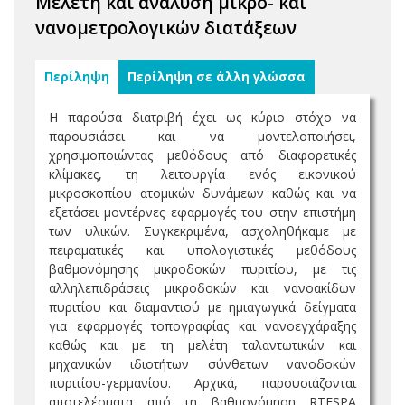
Μελέτη και ανάλυση μίκρο- και
νανομετρολογικών διατάξεων
Περίληψη
Περίληψη σε άλλη γλώσσα
Η παρούσα διατριβή έχει ως κύριο στόχο να
παρουσιάσει και να μοντελοποιήσει,
χρησιμοποιώντας μεθόδους από διαφορετικές
κλίμακες, τη λειτουργία ενός εικονικού
μικροσκοπίου ατομικών δυνάμεων καθώς και να
εξετάσει μοντέρνες εφαρμογές του στην επιστήμη
των υλικών. Συγκεκριμένα, ασχοληθήκαμε με
πειραματικές και υπολογιστικές μεθόδους
βαθμονόμησης μικροδοκών πυριτίου, με τις
αλληλεπιδράσεις μικροδοκών και νανοακίδων
πυριτίου και διαμαντιού με ημιαγωγικά δείγματα
για εφαρμογές τοπογραφίας και νανοεγχάραξης
καθώς και με τη μελέτη ταλαντωτικών και
μηχανικών ιδιοτήτων σύνθετων νανοδοκών
πυριτίου-γερμανίου. Αρχικά, παρουσιάζονται
αποτελέσματα από τη βαθμονόμηση RTESPA