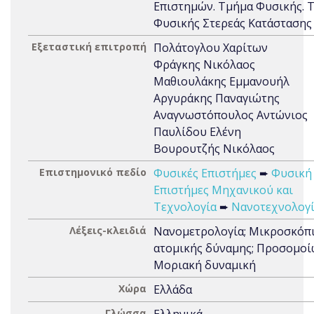
Επιστημών. Τμήμα Φυσικής. 
Φυσικής Στερεάς Κατάστασης
Εξεταστική επιτροπή
Πολάτογλου Χαρίτων
Φράγκης Νικόλαος
Μαθιουλάκης Εμμανουήλ
Αργυράκης Παναγιώτης
Αναγνωστόπουλος Αντώνιος
Παυλίδου Ελένη
Βουρουτζής Νικόλαος
Επιστημονικό πεδίο
Φυσικές Επιστήμες
➨
Φυσική
Επιστήμες Μηχανικού και
Τεχνολογία
➨
Νανοτεχνολογ
Λέξεις-κλειδιά
Νανομετρολογία; Μικροσκόπ
ατομικής δύναμης; Προσομοί
Μοριακή δυναμική
Χώρα
Ελλάδα
Γλώσσα