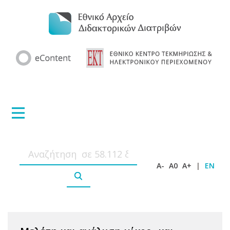
A-
A0
A+
|
EN