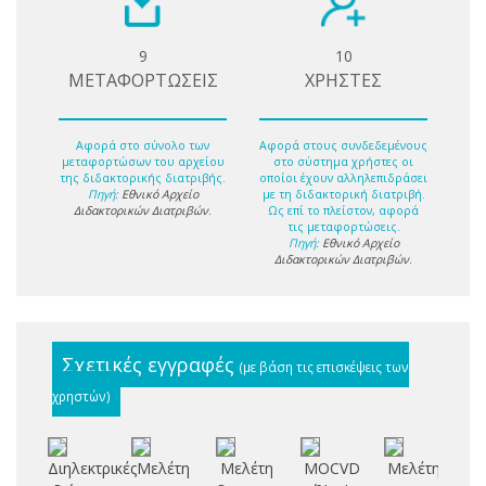
9
10
ΜΕΤΑΦΟΡΤΩΣΕΙΣ
ΧΡΗΣΤΕΣ
Αφορά στο σύνολο των
Αφορά στους συνδεδεμένους
μεταφορτώσων του αρχείου
στο σύστημα χρήστες οι
της διδακτορικής διατριβής.
οποίοι έχουν αλληλεπιδράσει
Πηγή:
Εθνικό Αρχείο
με τη διδακτορική διατριβή.
Διδακτορικών Διατριβών
.
Ως επί το πλείστον, αφορά
τις μεταφορτώσεις.
Πηγή:
Εθνικό Αρχείο
Διδακτορικών Διατριβών
.
Σχετικές εγγραφές
(με βάση τις επισκέψεις των
χρηστών)
Διηλεκτρικές
Μελέτη
Μελέτη
MOCVD
Μελέτη,
Μ