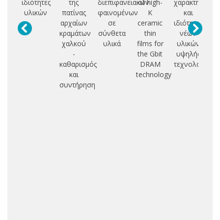
ιδιότητες
της
διεπιφανειακών
of high-
χαρακτηρισμό
υλικών
πατίνας
φαινομένων
K
και
μι
αρχαίων
σε
ceramic
ιδιότητες
ατ
κραμάτων
σύνθετα
thin
νέων
δ
χαλκού
υλικά
films for
υλικών
-
the Gbit
υψηλής
a
καθαρισμός
DRAM
τεχνολογίας
και
technology
mi
συντήρηση
φ
κε
κε
φω
κε
e