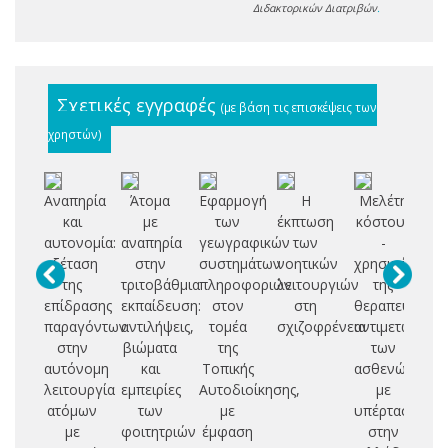
Διδακτορικών Διατριβών
.
Σχετικές εγγραφές
(με βάση τις επισκέψεις των
χρηστών)
Αναπηρία
Άτομα
Εφαρμογή
Η
Μελέτη
Μ
και
με
των
έκπτωση
κόστους
αυτονομία:
αναπηρία
γεωγραφικών
των
-
εξέταση
στην
συστημάτων
νοητικών
χρησιμότητας
της
τριτοβάθμια
πληροφοριών
λειτουργιών
της
αν
επίδρασης
εκπαίδευση:
στον
στη
θεραπευτικής
πρ
παραγόντων
αντιλήψεις,
τομέα
σχιζοφρένεια
αντιμετώπιση
στην
βιώματα
της
των
εκ
αυτόνομη
και
Τοπικής
ασθενών
λειτουργία
εμπειρίες
Αυτοδιοίκησης,
με
κο
ατόμων
των
με
υπέρταση
ε
με
φοιτητριών
έμφαση
στην