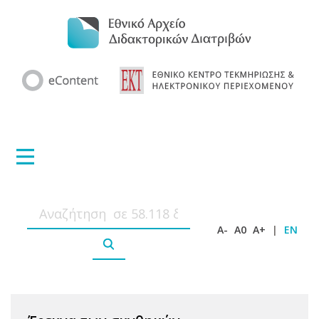
A-
A0
A+
|
EN