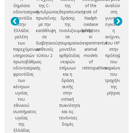
δημόσια
της C-
της
of the
αναλύσεις
μ
οδοντιατρική
αντιδρώσας
θεραπευτικής
role of
στη
φροντίδα
πρωτεΐνης
δράσης
Nadph
γυναικολογικ
αν
στην
με την
της
oxidase
ογκολογία:
δ
Ελλάδα:
κατάθλιψη
τοσιλιζουμάμπης
inhibitors
η
μελέτη
σε
σε
in
ανίχνευση
π
των
διαβητικούς
πειραματικό
experimental
του HPV
τρ
παρεχόμενων
ασθενείς
μοντέλο
animal
στην
υπηρεσιών
τύπου 2
αρθρίτιδας
models
πρόληψη
b]
πρωτοβάθμιας
νεαρών
of
του
θε
οδοντιατρικής
επίμυων
retinopathies
καρκίνου
φροντίδας
και η
του
των
δράση
τραχήλου
κέντρων
αυτής
της
υγείας
στην
μήτρας
του
οστική
εθνικού
πυκνότητα
συστήματος
και τις
υγείας
τενόντιες
της
δομές
Ελλάδας