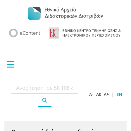
A-
A0
A+
|
EN