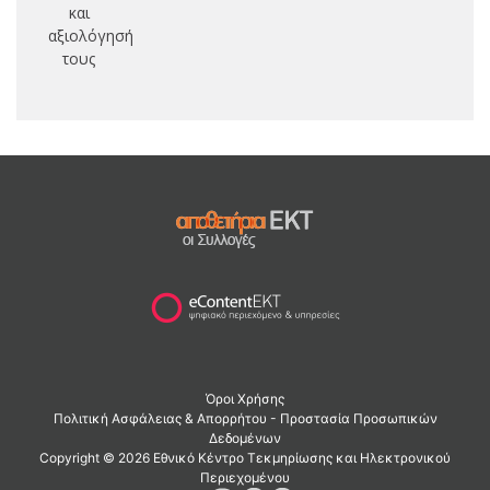
και
αξιολόγησή
τους