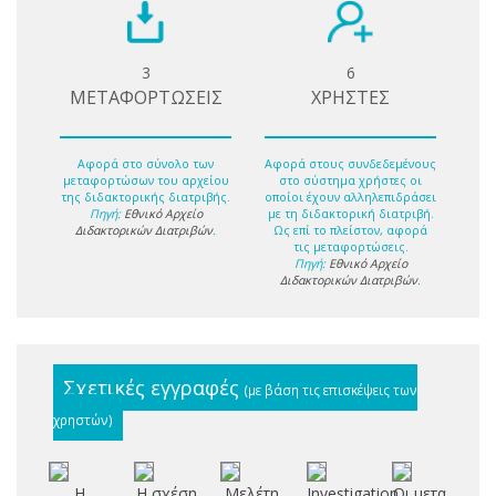
3
6
ΜΕΤΑΦΟΡΤΩΣΕΙΣ
ΧΡΗΣΤΕΣ
Αφορά στο σύνολο των
Αφορά στους συνδεδεμένους
μεταφορτώσων του αρχείου
στο σύστημα χρήστες οι
της διδακτορικής διατριβής.
οποίοι έχουν αλληλεπιδράσει
Πηγή:
Εθνικό Αρχείο
με τη διδακτορική διατριβή.
Διδακτορικών Διατριβών
.
Ως επί το πλείστον, αφορά
τις μεταφορτώσεις.
Πηγή:
Εθνικό Αρχείο
Διδακτορικών Διατριβών
.
Σχετικές εγγραφές
(με βάση τις επισκέψεις των
χρηστών)
Η
Η σχέση
Μελέτη
Investigation
Οι μετα -
Φ