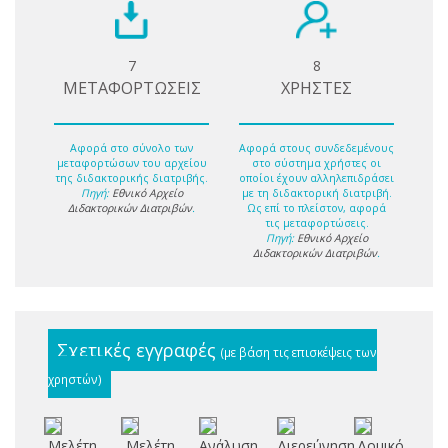
7
8
ΜΕΤΑΦΟΡΤΩΣΕΙΣ
ΧΡΗΣΤΕΣ
Αφορά στο σύνολο των
Αφορά στους συνδεδεμένους
μεταφορτώσων του αρχείου
στο σύστημα χρήστες οι
της διδακτορικής διατριβής.
οποίοι έχουν αλληλεπιδράσει
Πηγή:
Εθνικό Αρχείο
με τη διδακτορική διατριβή.
Διδακτορικών Διατριβών
.
Ως επί το πλείστον, αφορά
τις μεταφορτώσεις.
Πηγή:
Εθνικό Αρχείο
Διδακτορικών Διατριβών
.
Σχετικές εγγραφές
(με βάση τις επισκέψεις των
χρηστών)
Μελέτη
Μελέτη
Ανάλυση
Διερεύνηση
Δομικός
Μι