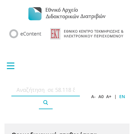
A-
A0
A+
|
EN