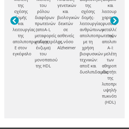
της
του
γενετικών
της
και
α
σχέσης
ρόλου
και
σχέσης
λειτουργικός
δομής
διαφόρων
βιολογικών
δομής-
χαρακτηρισμό
ι
και
πρωτεϊνών
δεικτών
λειτουργίας
φυσικών
λειτουργίας
(αποΑ-Ι,
σε
ανθρώπινων
μεταλλάξεων
π
της
μεταφορείς
ασθενείς
απολιποπρωτεϊνών
της
απολιποπρωτεΐνης
χοληστερόλης,
με νόσο
με τη
απολιποπρωτε
δι
Ε στον
ένζυμα)
Alzheimer
χρήση
A-I:
εγκέφαλο
του
βιοφυσικών
μελέτη
μονοπατιού
τεχνικών:
των
της HDL
αποΕ και
αθηροπροστα
δυσλιπιδαιμίες
ιδιοτήτων
της
λιποπρωτεΐνη
υψηλής
πυκνότητας
(HDL)