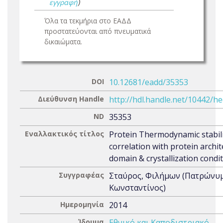
εγγραφή
)
Όλα τα τεκμήρια στο ΕΑΔΔ
προστατεύονται από πνευματικά
δικαιώματα.
DOI
10.12681/eadd/35353
Διεύθυνση Handle
http://hdl.handle.net/10442/h
ND
35353
Εναλλακτικός τίτλος
Protein Thermodynamic stabili
correlation with protein archi
domain & crystallization condi
Συγγραφέας
Σταύρος, Φιλήμων (Πατρώνυμ
Κωνσταντίνος)
Ημερομηνία
2014
Ίδρυμα
Εθνικό και Καποδιστριακό