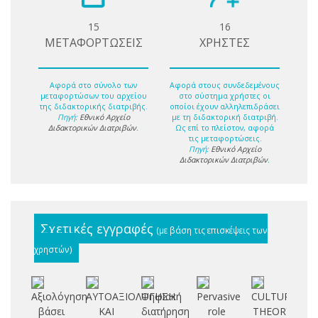
15
16
ΜΕΤΑΦΟΡΤΩΣΕΙΣ
ΧΡΗΣΤΕΣ
Αφορά στο σύνολο των
Αφορά στους συνδεδεμένους
μεταφορτώσων του αρχείου
στο σύστημα χρήστες οι
της διδακτορικής διατριβής.
οποίοι έχουν αλληλεπιδράσει
Πηγή:
Εθνικό Αρχείο
με τη διδακτορική διατριβή.
Διδακτορικών Διατριβών
.
Ως επί το πλείστον, αφορά
τις μεταφορτώσεις.
Πηγή:
Εθνικό Αρχείο
Διδακτορικών Διατριβών
.
Σχετικές εγγραφές
(με βάση τις επισκέψεις των
χρηστών)
Αξιολόγηση
ΑΥΤΟΑΞΙΟΛΟΓΗΣΗ
Ψηφιακή
Pervasive
CULTURAL
βάσει
ΚΑΙ
διατήρηση
role
THEORY
αν