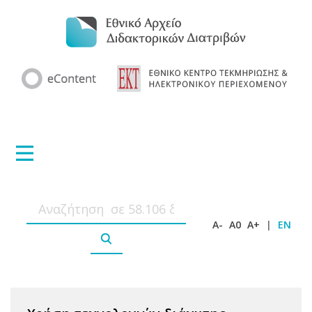
A-
A0
A+
|
EN