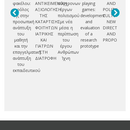
φακέλου:
ΑΝΤΙΚΕΙΜΕΝΙΚΗ
σύγχρονων
playing
AND
επ
ο ρόλος
ΑΞΙΟΛΟΓΗΣΗ
έργων
games:
POLITICAL
της στην
ΤΗΣ
πολιτισμού
development
CULTURE.
δι
προσωπική
ΚΑΤΑΡΤΙΣΗΣ
με νέα
and
NEW
ανάπτυξη
ΦΟΙΤΗΤΩΝ
μέσα: η
evaluation
DIRECTIONS
του
ΙΑΤΡΙΚΗΣ
περίπτωση
of a
AND
μαθητή
ΚΑΙ
του
research
PROPOSALS
φ
και την
ΓΙΑΤΡΩΝ
έργου
prototype
επ
επαγγελματική
ΣΤΗ
Ανθρώπων
ανάπτυξη
ΔΙΑΤΡΟΦΗ
Ίχνη
του
εκπαιδευτικού