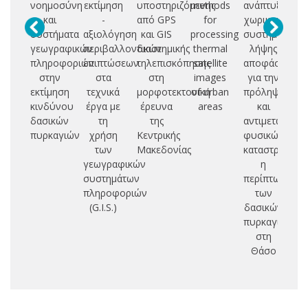
νοημοσύνη
εκτίμηση
υποστηριζόμενης
methods
ανάπτυξη
εν
και
-
από GPS
for
χωρικού
μ
συστήματα
αξιολόγηση
και GIS
processing
συστήματος
κτ
γεωγραφικών
περιβαλλοντικών
διαστημικής
thermal
λήψης
πληροφοριών
επιπτώσεων
τηλεπισκόπησης
satellite
αποφάσεων
ε
στην
στα
στη
images
για την
κα
εκτίμηση
τεχνικά
μορφοτεκτονική
of urban
πρόληψη
σ
κινδύνου
έργα με
έρευνα
areas
και
δασικών
τη
της
αντιμετώπιση
πυρκαγιών
χρήση
Κεντρικής
φυσικών
των
Μακεδονίας
καταστροφών
γεωγραφικών
η
συστημάτων
περίπτωση
πληροφοριών
των
(G.I.S.)
δασικών
πυρκαγιών
στη
Θάσο