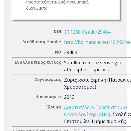
προστατεύονται από πνευματικά
δικαιώματα.
DOI
10.12681/eadd/29464
Διεύθυνση Handle
http://hdl.handle.net/10442/h
ND
29464
Εναλλακτικός τίτλος
Satellite remote sensing of
atmospheric species
Συγγραφέας
Ζυριχίδου, Ειρήνη (Πατρώνυ
Χρυσόστομος)
Ημερομηνία
2013
Ίδρυμα
Αριστοτέλειο Πανεπιστήμιο
Θεσσαλονίκης (ΑΠΘ)
. Σχολή 
Επιστημών. Τμήμα Φυσικής