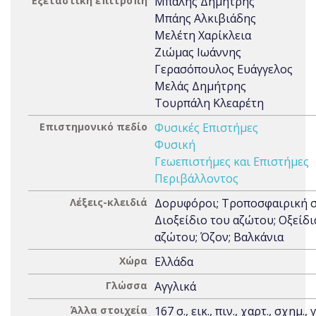
Εξεταστική επιτροπή
Μπαλής Δημήτρης
Μπάης Αλκιβιάδης
Μελέτη Χαρίκλεια
Ζιώμας Ιωάννης
Γερασόπουλος Ευάγγελος
Μελάς Δημήτρης
Τουρπάλη Κλεαρέτη
Επιστημονικό πεδίο
Φυσικές Επιστήμες
Φυσική
Γεωεπιστήμες και Επιστήμες
Περιβάλλοντος
Λέξεις-κλειδιά
Δορυφόροι; Τροποσφαιρική σ
Διοξείδιο του αζώτου; Οξείδι
αζώτου; Όζον; Βαλκάνια
Χώρα
Ελλάδα
Γλώσσα
Αγγλικά
Άλλα στοιχεία
167 σ., εικ., πιν., χαρτ., σχημ., 