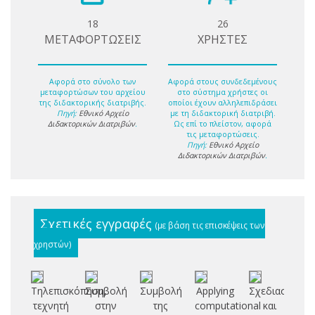
18
26
ΜΕΤΑΦΟΡΤΩΣΕΙΣ
ΧΡΗΣΤΕΣ
Αφορά στο σύνολο των
Αφορά στους συνδεδεμένους
μεταφορτώσων του αρχείου
στο σύστημα χρήστες οι
της διδακτορικής διατριβής.
οποίοι έχουν αλληλεπιδράσει
Πηγή:
Εθνικό Αρχείο
με τη διδακτορική διατριβή.
Διδακτορικών Διατριβών
.
Ως επί το πλείστον, αφορά
τις μεταφορτώσεις.
Πηγή:
Εθνικό Αρχείο
Διδακτορικών Διατριβών
.
Σχετικές εγγραφές
(με βάση τις επισκέψεις των
χρηστών)
Τηλεπισκόπηση,
Συμβολή
Συμβολή
Applying
Σχεδιασμός
Aν
τεχνητή
στην
της
computational
και