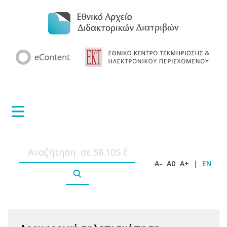
A-
A0
A+
|
EN