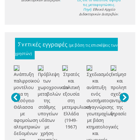
τις μεταφορτώσεις.
Πηγή:
Εθνικό Αρχείο
Διδακτορικών Διατριβών
.
Σχετικές εγγραφές
(με βάση τις επισκέψεις των
χρηστών)
Ανάπτυξη
Πρόβλεψη
Στρατός
Σχεδιασμός
Εκτίμηση
Έ
παλιρροϊκού
των
και
και
και
πο
μοντέλου
χωροχρονικών
πολιτική
ανάπτυξη
προληπτικός
για τη
μεταβολών
εξουσία
ενός
σχεδιασμός
πο
Μεσόγειο
της
στη
συστήματος
αντιμετώπιση
π
Θάλασσα
στάθμης
μετεμφυλιακή
αναγνώρισης
της
με
υπογείων
Ελλάδα
γεωτεμαχίων
ξηρασίας
ε
αφομοίωση
υδάτων
(1949-
με βάση
κα
αλτιμετρικών
με
1967)
κτηματολογικές
δεδομένων
χρήση
και
και
τεχνητών
γεωργικές