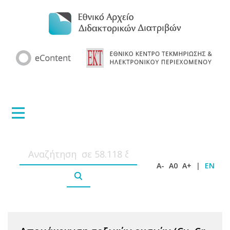
A-
A0
A+
|
EN