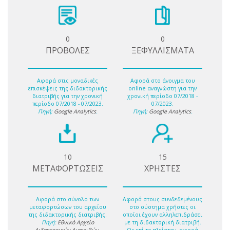
0
0
ΠΡΟΒΟΛΕΣ
ΞΕΦΥΛΛΙΣΜΑΤΑ
Αφορά στις μοναδικές
Αφορά στο άνοιγμα του
επισκέψεις της διδακτορικής
online αναγνώστη για την
διατριβής για την χρονική
χρονική περίοδο 07/2018 -
περίοδο 07/2018 - 07/2023.
07/2023.
Πηγή:
Google Analytics
.
Πηγή:
Google Analytics
.
10
15
ΜΕΤΑΦΟΡΤΩΣΕΙΣ
ΧΡΗΣΤΕΣ
Αφορά στο σύνολο των
Αφορά στους συνδεδεμένους
μεταφορτώσων του αρχείου
στο σύστημα χρήστες οι
της διδακτορικής διατριβής.
οποίοι έχουν αλληλεπιδράσει
Πηγή:
Εθνικό Αρχείο
με τη διδακτορική διατριβή.
Διδακτορικών Διατριβών
.
Ως επί το πλείστον, αφορά