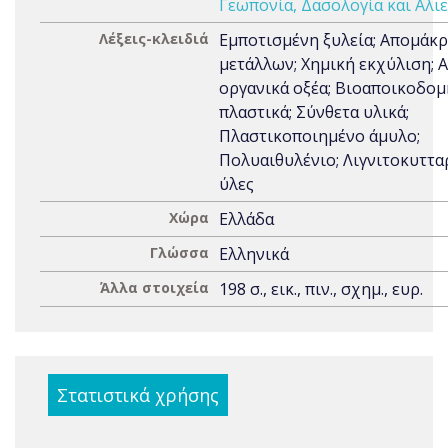
Γεωπονία, Δασολογία και Αλιε
Λέξεις-κλειδιά
Εμποτισμένη ξυλεία; Απομάκ
μετάλλων; Χημική εκχύλιση; 
οργανικά οξέα; Βιοαποικοδο
πλαστικά; Σύνθετα υλικά;
Πλαστικοποιημένο άμυλο;
Πολυαιθυλένιο; Λιγνιτοκυττα
ύλες
Χώρα
Ελλάδα
Γλώσσα
Ελληνικά
Άλλα στοιχεία
198 σ., εικ., πιν., σχημ., ευρ.
Στατιστικά χρήσης