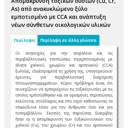
Απομάκρυνση τοξικών ουσιών (Cu, Cr,
As) από ανακυκλώμενο ξύλο
εμποτισμένο με CCA και ανάπτυξη
νέων σύνθετων οικολογικών υλικών
Περίληψη
Περίληψη σε άλλη γλώσσα
Οι ανησυχίες για την ασφάλεια και τις
περιβαλλοντικές επιπτώσεις τηςεμποτισμένης με
άλατα χαλκού, χρωμίου και αρσενικού (CCA)
ξυλείας, ιδιαίτεραμετά τη χρήση της, υπαγορεύουν
έρευνες, για περιβαλλοντική διαχείριση
τέτοιωναπορριμμάτων. Κύριο πρόβλημα είναι ότι
συνεχίζουν να εμπεριέχουν τις τοξικέςουσίες με τις
οποίες εμποτίσθηκαν και σε ορισμένες περιπτώσεις
εκλύονται στοέδαφος και στο νερό καθιστώντας τα
επικίνδυνα τόσο για τον άνθρωπο όσο και για
τοπεριβάλλον. Σκοπός της παρούσας διατριβής
ήταν α) η απομάκρυνση των τοξικώνουσιών του
χαλκού (Cu), του χρωμίου (Cr) και του αρσενικού