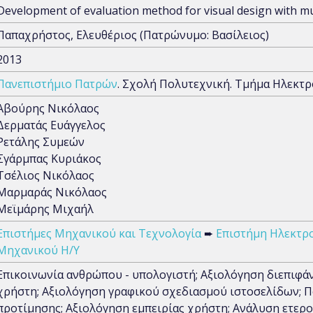
Development of evaluation method for visual design with mult
Παπαχρήστος, Ελευθέριος (Πατρώνυμο: Βασίλειος)
2013
Πανεπιστήμιο Πατρών
. Σχολή Πολυτεχνική. Τμήμα Ηλεκτ
Αβούρης Νικόλαος
Δερματάς Ευάγγελος
Ρετάλης Συμεών
Σγάρμπας Κυριάκος
Τσέλιος Νικόλαος
Μαρμαράς Νικόλαος
Μεϊμάρης Μιχαήλ
Επιστήμες Μηχανικού και Τεχνολογία
➨
Επιστήμη Ηλεκτρ
Μηχανικού Η/Υ
Επικοινωνία ανθρώπου - υπολογιστή; Αξιολόγηση διεπιφάν
χρήστη; Αξιολόγηση γραφικού σχεδιασμού ιστοσελίδων; Π
προτίμησης; Αξιολόγηση εμπειρίας χρήστη; Ανάλυση ετερ