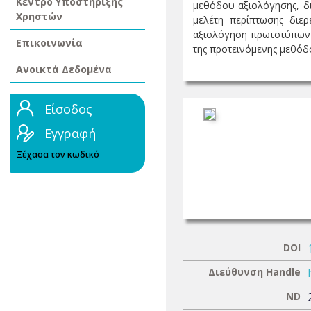
Κέντρο Υποστήριξης
μεθόδου αξιολόγησης, δι
Χρηστών
μελέτη περίπτωσης διερ
αξιολόγηση πρωτοτύπων κ
Επικοινωνία
της προτεινόμενης μεθόδου
Ανοικτά Δεδομένα
Είσοδος
Εγγραφή
Ξέχασα τον κωδικό
DOI
Διεύθυνση Handle
ND