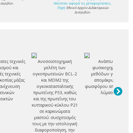
ιατριβών
.
πλείστον, αφορά τις μεταφορτώσεις.
Πηγή:
Εθνικό Αρχείο Διδακτορικών
Διατριβών
.
ατες τεχνικές
Ανοσοϊστοχημική
Ανάπτυξη
ισμού και
μελέτη των
φυσικοχημικών
ές τεχνικές
ογκοπρωτεϊνών BCL-2
μεθόδων για την
οπίας μάζας
και MDM2 της
απομάκρυνση
 ανίχνευση
ογκοκατασταλτικής
φωσφόρου από αστικά
εϊνικών
πρωτεΐνης P53, καθώς
λύματα
εικτών
και της πρωτεΐνης του
κυτταρικού κύκλου P21
σε καρκινώματα
μαστού: συσχετισμός
τους με την ιστολογική
διαφοροποίηση, την