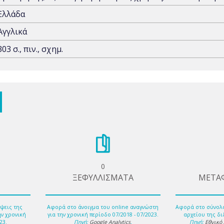
Ελλάδα
Αγγλικά
303 σ., πιν., σχημ.
0
ΞΕΦΥΛΛΙΣΜΑΤΑ
ΜΕΤΑ
ψεις της
Αφορά στο άνοιγμα του online αναγνώστη
Αφορά στο σύνολ
ην χρονική
για την χρονική περίοδο 07/2018 - 07/2023.
αρχείου της δι
23.
Πηγή:
Google Analytics
.
Πηγή:
Εθνικό