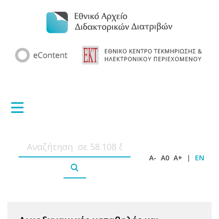
A-
A0
A+
|
EN