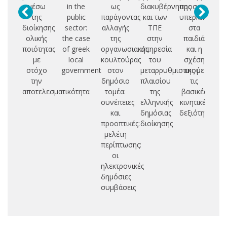
μέσω
in the
ως
διακυβέρνησης
προσοχής:
ν
της
public
παράγοντας
και των
υπερκινητικότ
εν
διοίκησης
sector:
αλλαγής
ΤΠΕ
στα
ολικής
the case
της
στην
παιδιά
επ
ποιότητας
of greek
οργανωσιακής
υπηρεσία
και η
με
local
κουλτούρας
του
σχέση
στόχο
government
στον
μεταρρυθμιστικού
της με
αν
την
δημόσιο
πλαισίου
τις
κ
αποτελεσματικότητα
τομέα:
της
βασικές
σ
συνέπειες
ελληνικής
κινητικές
δι
και
δημόσιας
δεξιότητες
σ
προοπτικές:
διοίκησης
μελέτη
περίπτωσης:
οι
ηλεκτρονικές
δημόσιες
συμβάσεις