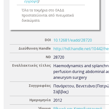
εγγραφή
)
Όλα τα τεκμήρια στο ΕΑΔΔ
προστατεύονται από πνευματικά
δικαιώματα.
DOI
10.12681/eadd/28720
Διεύθυνση Handle
http://hdl.handle.net/10442/h
ND
28720
Εναλλακτικός τίτλος
Haemodynamics and splanchn
perfusion during abdominal ao
aneurysm surgery
Συγγραφέας
Πανάρετου, Βενετιάνα (Πατρ
Σάββας)
Ημερομηνία
2012
Ίδρυμα
Εθνικό και Καποδιστριακό