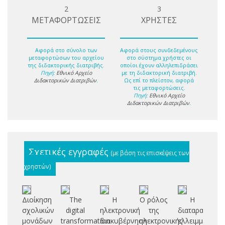
2
3
ΜΕΤΑΦΟΡΤΩΣΕΙΣ
ΧΡΗΣΤΕΣ
Αφορά στο σύνολο των
Αφορά στους συνδεδεμένους
μεταφορτώσων του αρχείου
στο σύστημα χρήστες οι
της διδακτορικής διατριβής.
οποίοι έχουν αλληλεπιδράσει
Πηγή:
Εθνικό Αρχείο
με τη διδακτορική διατριβή.
Διδακτορικών Διατριβών
.
Ως επί το πλείστον, αφορά
τις μεταφορτώσεις.
Πηγή:
Εθνικό Αρχείο
Διδακτορικών Διατριβών
.
Σχετικές εγγραφές
(με βάση τις επισκέψεις των
χρηστών)
Διοίκηση
The
Η
Ο ρόλος
Η
Π
σχολικών
digital
ηλεκτρονική
της
διαταραχή
ε
μονάδων
transformation
διακυβέρνηση
ηλεκτρονικής
ελλειμματικής