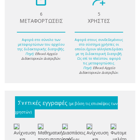
6
5
ΜΕΤΑΦΟΡΤΩΣΕΙΣ
ΧΡΗΣΤΕΣ
Αφορά στο σύνολο των
Αφορά στους συνδεδεμένους
μεταφορτώσων του αρχείου
στο σύστημα χρήστες οι
της διδακτορικής διατριβής.
οποίοι έχουν αλληλεπιδράσει
Πηγή:
Εθνικό Αρχείο
με τη διδακτορική διατριβή.
Διδακτορικών Διατριβών
.
Ως επί το πλείστον, αφορά
τις μεταφορτώσεις.
Πηγή:
Εθνικό Αρχείο
Διδακτορικών Διατριβών
.
Σχετικές εγγραφές
(με βάση τις επισκέψεις των
χρηστών)
Ανίχνευση
Μαθηματική
Διασπάσεις
Ανίχνευση
Φωτομετρική
El
και
προτυποποίηση
ομάδων
και
μελέτη
si