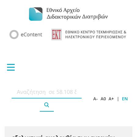
A-
A0
A+
|
EN