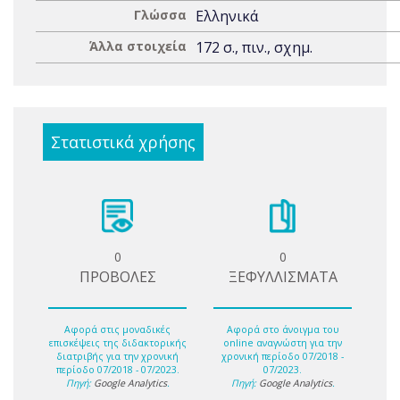
Γλώσσα
Ελληνικά
Άλλα στοιχεία
172 σ., πιν., σχημ.
Στατιστικά χρήσης
0
0
ΠΡΟΒΟΛΕΣ
ΞΕΦΥΛΛΙΣΜΑΤΑ
Αφορά στις μοναδικές
Αφορά στο άνοιγμα του
επισκέψεις της διδακτορικής
online αναγνώστη για την
διατριβής για την χρονική
χρονική περίοδο 07/2018 -
περίοδο 07/2018 - 07/2023.
07/2023.
Πηγή:
Google Analytics
.
Πηγή:
Google Analytics
.