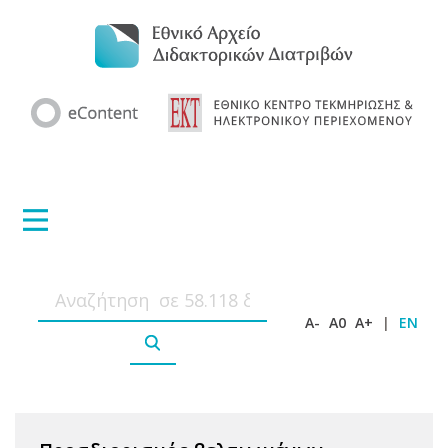
A-
A0
A+
|
EN