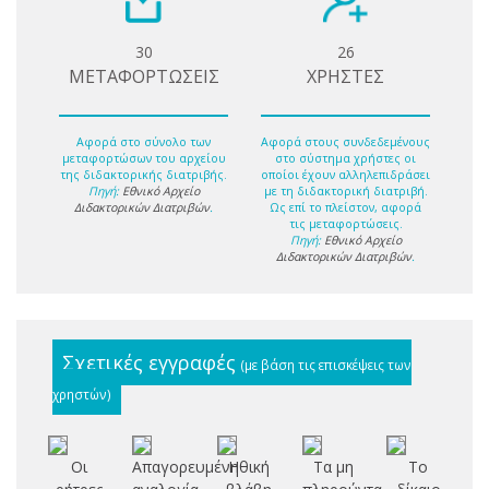
30
26
ΜΕΤΑΦΟΡΤΩΣΕΙΣ
ΧΡΗΣΤΕΣ
Αφορά στο σύνολο των
Αφορά στους συνδεδεμένους
μεταφορτώσων του αρχείου
στο σύστημα χρήστες οι
της διδακτορικής διατριβής.
οποίοι έχουν αλληλεπιδράσει
Πηγή:
Εθνικό Αρχείο
με τη διδακτορική διατριβή.
Διδακτορικών Διατριβών
.
Ως επί το πλείστον, αφορά
τις μεταφορτώσεις.
Πηγή:
Εθνικό Αρχείο
Διδακτορικών Διατριβών
.
Σχετικές εγγραφές
(με βάση τις επισκέψεις των
χρηστών)
Οι
Απαγορευμένη
Ηθική
Τα μη
Το