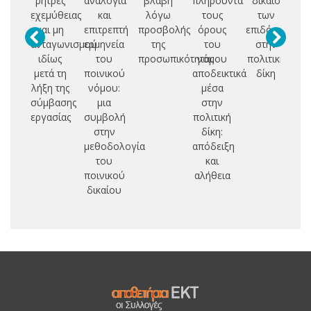
ρήτρες
αναλογία
βλάβη
πληρούντα
δίκαιο
Α
εχεμύθειας
και
λόγω
τους
των
Σ
και μη
επιτρεπτή
προσβολής
όρους
επιδόσεων
ανταγωνισμού
ερμηνεία
της
του
στην
Δ
ιδίως
του
προσωπικότητας
νόμου
πολιτική
μετά τη
ποινικού
αποδεικτικά
δίκη
Π
λήξη της
νόμου:
μέσα
σύμβασης
μια
στην
εργασίας
συμβολή
πολιτική
στην
δίκη:
μεθοδολογία
απόδειξη
του
και
ποινικού
αλήθεια
δικαίου