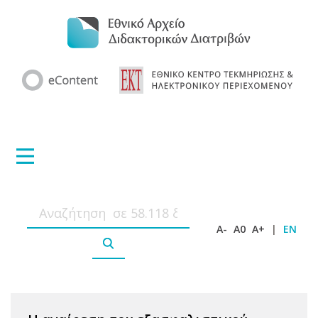
A-
A0
A+
|
EN