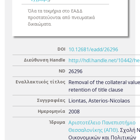
Όλα τα τεκμήρια στο ΕΑΔΔ
προστατεύονται από πνευματικά
δικαιώματα.
DOI
10.12681/eadd/26296
Διεύθυνση Handle
http://hdl.handle.net/10442/h
ND
26296
Εναλλακτικός τίτλος
Removal of the collateral value
retention of title clause
Συγγραφέας
Liontas, Asterios-Nicolaos
Ημερομηνία
2008
Ίδρυμα
Αριστοτέλειο Πανεπιστήμιο
Θεσσαλονίκης (ΑΠΘ)
. Σχολή 
Οικονομικών και Πολιτικών