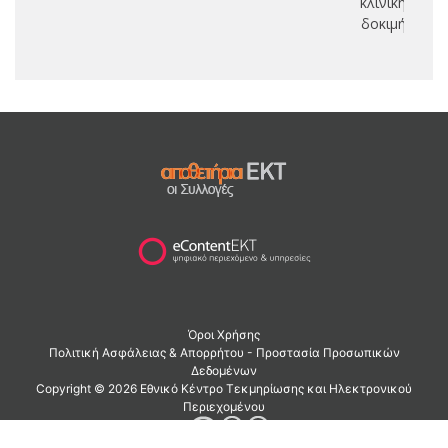
κλινική
δοκιμή