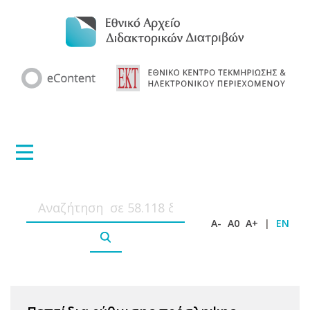
A-
A0
A+
|
EN