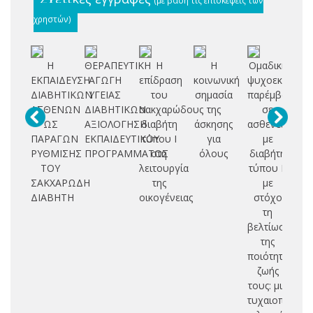
χρηστών)
Η
ΘΕΡΑΠΕΥΤΙΚΗ
Η
Η
Ομαδική
Δι
ΕΚΠΑΙΔΕΥΣΗ
ΑΓΩΓΗ
επίδραση
κοινωνική
ψυχοεκπαιδευ
δ
ΔΙΑΒΗΤΙΚΩΝ
ΥΓΕΙΑΣ
του
σημασία
παρέμβαση
φ
ΑΣΘΕΝΩΝ
ΔΙΑΒΗΤΙΚΩΝ.
σακχαρώδους
της
σε
ΩΣ
ΑΞΙΟΛΟΓΗΣΗ
διαβήτη
άσκησης
ασθενείς
π
ΠΑΡΑΓΩΝ
ΕΚΠΑΙΔΕΥΤΙΚΟΥ
τύπου Ι
για
με
πα
ΡΥΘΜΙΣΗΣ
ΠΡΟΓΡΑΜΜΑΤΟΣ
στη
όλους
διαβήτη
π
ΤΟΥ
λειτουργία
τύπου ΙΙ
με
ΣΑΚΧΑΡΩΔΗ
της
με
υγ
ΔΙΑΒΗΤΗ
οικογένειας
στόχο
π
τη
βελτίωση
της
ποιότητας
ζωής
τους: μια
τυχαιοποιημέ