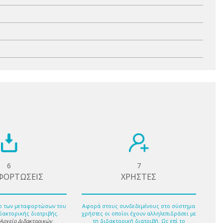
6
7
ΦΟΡΤΩΣΕΙΣ
ΧΡΗΣΤΕΣ
ο των μεταφορτώσων του
Αφορά στους συνδεδεμένους στο σύστημα
δακτορικής διατριβής.
χρήστες οι οποίοι έχουν αλληλεπιδράσει με
 Αρχείο Διδακτορικών
τη διδακτορική διατριβή. Ως επί το