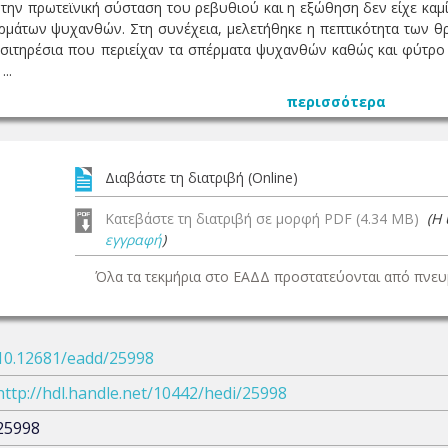
ην πρωτεϊνική σύσταση του ρεβυθιού και η εξώθηση δεν είχε καμία
μάτων ψυχανθών. Στη συνέχεια, μελετήθηκε η πεπτικότητα των θρ
 σιτηρέσια που περιείχαν τα σπέρματα ψυχανθών καθώς και φύτρο
..
περισσότερα
Διαβάστε τη διατριβή (Online)
Κατεβάστε τη διατριβή σε μορφή PDF (4.34 MB)
(Η
εγγραφή
)
Όλα τα τεκμήρια στο ΕΑΔΔ προστατεύονται από πνευμ
10.12681/eadd/25998
http://hdl.handle.net/10442/hedi/25998
25998