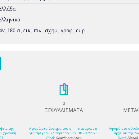
Ελλάδα
Ελληνικά
xiv, 180 σ., εικ., πιν., σχημ., γραφ., ευρ.
0
ΞΕΦΥΛΛΙΣΜΑΤΑ
ΜΕΤΑ
ψεις της
Αφορά στο άνοιγμα του online αναγνώστη
Αφορά στο σύνολ
ην χρονική
για την χρονική περίοδο 07/2018 - 07/2023.
αρχείου της δι
23.
Πηγή:
Google Analytics
.
Πηγή:
Εθνικό