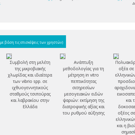
s
.
Δ
(με βάση τις επισκέψεις των χρηστών)
Συμβολή στη μελέτη
Ανάπτυξη
Πολυακόρ
της μικροβιακής
μεθοδολογίας για τη
οξέα σε
χλωρίδας και ιδιαίτερα
μέτρηση in vitro
ελληνικώ
των vibrio spp. σε
πεπτικότητας
προσδιο
ιχθυογεννητικούς
σιτηρεσίων
αραχιδονι
σταθμούς τσιπούρας
μεσογειακών ειδών
εικοσαπε
και λαβρακίου στην
ψαριών: εκτίμηση της
και 
Ελλάδα
διατροφικής αξίας και
δοκοσαε
του ρυθμού αύξησης
οξέος σε
ελληνικώ
και η βι
σημασί