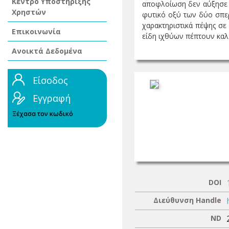
Κέντρο Υποστήριξης
αποφλοίωση δεν αύξησε τ
Χρηστών
φυτικό οξύ των δύο σπερ
χαρακτηριστικά πέψης σε
Επικοινωνία
είδη ιχθύων πέπτουν καλ .
Ανοικτά Δεδομένα
Είσοδος
Εγγραφή
Ξέχασα τον κωδικό
DOI
Διεύθυνση Handle
ND