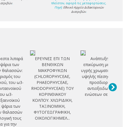
ιατριβών
.
πλείστον, αφορά τις μεταφορτώσεις.
Πηγή:
Εθνικό Αρχείο Διδακτορικών
Διατριβών
.
εστα λιπαρά
ΕΡΕΥΝΕΣ ΕΠΙ ΤΩΝ
Ανάπτυξη και
 ψάρια των
ΒΕΝΘΙΚΩΝ
επικύρωση μεθόδων
ν θαλασσών:
ΜΑΚΡΟΦΥΚΩΝ
υγρής χρωματογραφίας
ρισμός του
(CHLOROPHYCEAE,
υψηλής πίεσης για τον
κού, του ω3-
PHAEOPHYCEAE,
προσδιορισμό
νταενοϊκού
RHODOPHYCEAE) ΤΟΥ
αντιοξειδωτικών
του ω3-
ΚΟΡΙΝΘΙΑΚΟΥ
ενώσεων σε σιτηρά
ξαενοϊκού
ΚΟΛΠΟΥ. ΧΛΩΡΙΔΙΚΗ,
 ψάρια των
ΤΑΞΙΝΟΜΙΚΗ,
ν θαλασσών
ΦΥΤΟΓΕΩΓΡΑΦΙΚΗ,
ολογική τους
ΟΙΚΟΛΟΓΙΚΗΜΕΛ...
α για την