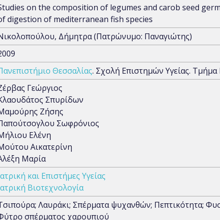
Studies on the composition of legumes and carob seed germ 
of digestion of mediterranean fish species
Νικολοπούλου, Δήμητρα (Πατρώνυμο: Παναγιώτης)
2009
Πανεπιστήμιο Θεσσαλίας
. Σχολή Επιστημών Υγείας. Τμήμα
Ζέρβας Γεώργιος
Κλαουδάτος Σπυρίδων
Μαμούρης Ζήσης
Παπούτσογλου Σωφρόνιος
Μήλιου Ελένη
Μούτου Αικατερίνη
Αλέξη Μαρία
Ιατρική και Επιστήμες Υγείας
Ιατρική Βιοτεχνολογία
Τσιπούρα; Λαυράκι; Σπέρματα ψυχανθών; Πεπτικότητα; Φυσ
Φύτρο σπέρματος χαρουπιού