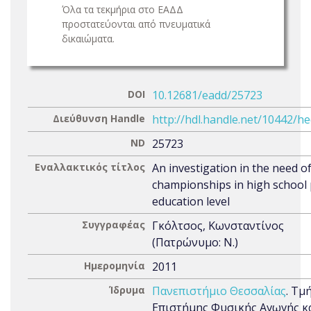
Όλα τα τεκμήρια στο ΕΑΔΔ
προστατεύονται από πνευματικά
δικαιώματα.
DOI
10.12681/eadd/25723
Διεύθυνση Handle
http://hdl.handle.net/10442/h
ND
25723
Εναλλακτικός τίτλος
An investigation in the need o
championships in high school 
education level
Συγγραφέας
Γκόλτσος, Κωνσταντίνος
(Πατρώνυμο: Ν.)
Ημερομηνία
2011
Ίδρυμα
Πανεπιστήμιο Θεσσαλίας
. Τμ
Επιστήμης Φυσικής Αγωγής κ