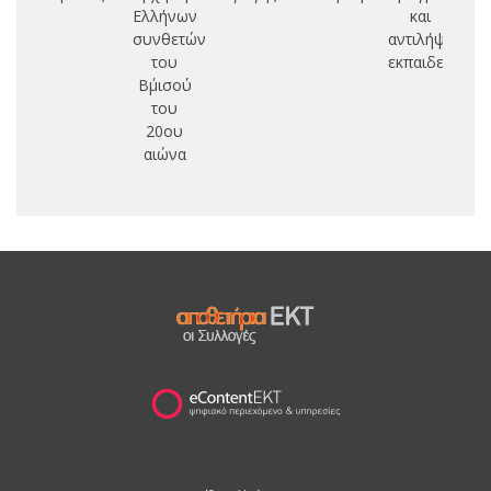
Ελλήνων
και
συνθετών
αντιλήψεις
π
του
εκπαιδευτικώ
φ
Β΄μισού
α
του
20ου
Γυ
αιώνα