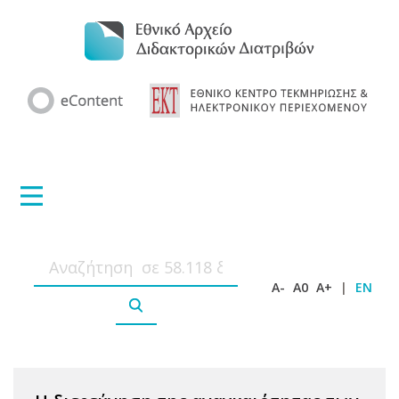
A-
A0
A+
|
EN