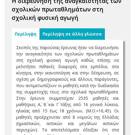
Η διερεύνηση της αναγκαιότητας των
σχολικών πρωταθλημάτων στη
σχολική φυσική αγωγή
Περίληψη
Περίληψη σε άλλη γλώσσα
Σκοπός της παρούσας έρευνας ήταν να διερευνήσει
την αναγκαιότητα των σχολικών πρωταθλημάτων
στη σχολική φυσικη αγωγή καθώς επίσης να
μελετήσει πιθανές διαφορές στα εμπόδια, στα
κίνητρα, στην ικανοποίηση και στην δέσμευση, σε
σχέση με δημογραφικούς και άλλους παράγοντες,
που αντιμετωπίζουν οι μαθητές κατά την διαδικασία
της συμμετοχής τους στα σχολικά πρωταθλήματα.
Στην έρευνα συμμετείχαν 2535 μαθητές και
μαθήτριες Α΄, Β΄ και Γ΄ τάξης από 16 γενικά λύκεια,
ηλικίας από 15 έως 18 χρόνων, (Μ.O.=16,45). Οι
μαθητές προέρχονταν από 8 νομούς της Ελλάδας
(ημιαστικών, αστικών και μεγάλων αστικών
περιοχών). Τα αποτελέσματα έδειξαν ότι στα