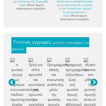
της διδακτορικής διατριβής.
οποίοι έχουν αλληλεπιδράσει
Πηγή:
Εθνικό Αρχείο
με τη διδακτορική διατριβή.
Διδακτορικών Διατριβών
.
Ως επί το πλείστον, αφορά
τις μεταφορτώσεις.
Πηγή:
Εθνικό Αρχείο
Διδακτορικών Διατριβών
.
Σχετικές εγγραφές
(με βάση τις επισκέψεις των
χρηστών)
Η
Έργα για
Προγράμματα
Εφαρμογή
Αξιακοί
Α
φυσική
σόλο
ηθικής
προγραμμάτων
προσανατολισ
θ
αγωγή
κρουστά
και
δεξιοτήτων
στο
σ
ως
και
κοινωνικής
ζωής
μάθημα
παράγων
κοντσέρτα
ανάπτυξης
στη
της
θ
κοινωνικοποίησης
για
μέσω
φυσική
φυσικής
υ
παιδιών
κρουστά
της
αγωγή
αγωγής:
πρωτοσχολικής
και
φυσικής
και τον
αναλυτικά
ά
ηλικίας
ορχήστρα
αγωγής
αθλητισμό
προγράμματα
μ