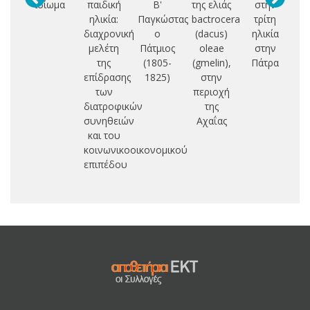
ιδίωμα
παιδική
Β'
της ελιάς
στην
Π
ηλικία:
Παγκώστας
bactrocera
τρίτη
Ο
διαχρονική
ο
(dacus)
ηλικία
Ι
μελέτη
Πάτμιος
oleae
στην
της
(1805-
(gmelin),
Πάτρα
Ε
επίδρασης
1825)
στην
Π
των
περιοχή
Θ
διατροφικών
της
Κ
συνηθειών
Αχαΐας
και του
κοινωνικοοικονομικού
επιπέδου