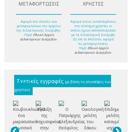
ΜΕΤΑΦΟΡΤΩΣΕΙΣ
ΧΡΗΣΤΕΣ
Αφορά στο σύνολο των
Αφορά στους συνδεδεμένους
μεταφορτώσων του αρχείου
στο σύστημα χρήστες οι
της διδακτορικής διατριβής.
οποίοι έχουν αλληλεπιδράσει
Πηγή:
Εθνικό Αρχείο
με τη διδακτορική διατριβή.
Διδακτορικών Διατριβών
.
Ως επί το πλείστον, αφορά
τις μεταφορτώσεις.
Πηγή:
Εθνικό Αρχείο
Διδακτορικών Διατριβών
.
Σχετικές εγγραφές
(με βάση τις επισκέψεις των
χρηστών)
Κουβουκλιώτικα:
Εξέλιξη
Ο
Οικολογική
Επιδημιολογι
ένα
της
Πατριάρχης
μελέτη
μελέτη
Σ
μικρασιατικό
παχυσαρκίας
Αλεξανδρείας
του
καταγμάτων
Δ
γλωσσικό
στην
Θεόφιλος
δάκου
ισχίου