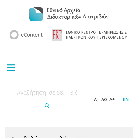
A-
A0
A+
|
EN