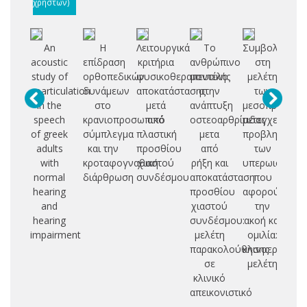
χρηστών)
An
Η
Λειτουργικά
Το
Συμβολή
Σ
acoustic
επίδραση
κριτήρια
ανθρώπινο
στη
τε
study of
ορθοπεδικών
φυσικοθεραπευτικής
μοντέλο
μελέτη
α
coarticulation
δυνάμεων
αποκατάστασης
στην
των
φ
in the
στο
μετά
ανάπτυξη
μεσοπρόθεσ
α
speech
κρανιοπροσωπικό
από
οστεοαρθρίτιδας
μετεγχειρητικ
of greek
σύμπλεγμα
πλαστική
μετα
προβλημάτων
π
adults
και την
προσθίου
από
των
with
κροταφογναθική
χιαστού
ρήξη και
υπερωιοσχιστ
normal
διάρθρωση
συνδέσμου
αποκατάσταση
που
hearing
προσθίου
αφορούν
and
χιαστού
την
hearing
συνδέσμου:
ακοή και
impairment
μελέτη
ομιλία:
παρακολούθησης
κλινοεργαστη
σε
μελέτη
κλινικό
απεικονιστικό
-