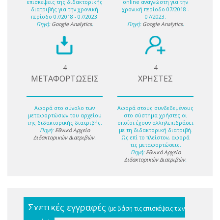
επισκέψεις της διδακτορικής
online αναγνώστη για την
διατριβής για την χρονική
χρονική περίοδο 07/2018 -
περίοδο 07/2018 - 07/2023.
07/2023.
Πηγή:
Google Analytics
.
Πηγή:
Google Analytics
.
4
4
ΜΕΤΑΦΟΡΤΩΣΕΙΣ
ΧΡΗΣΤΕΣ
Αφορά στο σύνολο των
Αφορά στους συνδεδεμένους
μεταφορτώσων του αρχείου
στο σύστημα χρήστες οι
της διδακτορικής διατριβής.
οποίοι έχουν αλληλεπιδράσει
Πηγή:
Εθνικό Αρχείο
με τη διδακτορική διατριβή.
Διδακτορικών Διατριβών
.
Ως επί το πλείστον, αφορά
τις μεταφορτώσεις.
Πηγή:
Εθνικό Αρχείο
Διδακτορικών Διατριβών
.
Σχετικές εγγραφές
(με βάση τις επισκέψεις των