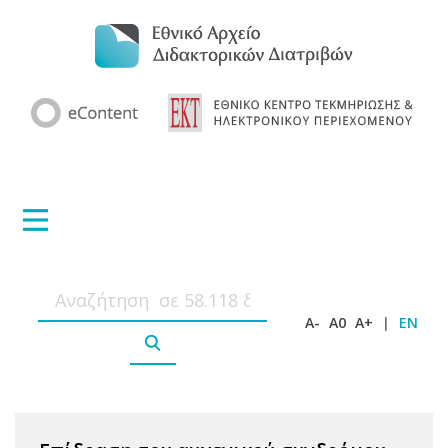
A-
A0
A+
|
EN