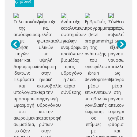
χρηστών)
Τηλεπισκόπηση
Ανάπτυξη
Ανάπτυξη
Εμβρυϊκός
Σύνθεση
Ο
της
και
καταλυτικών
προγραμματισμός
φεριττών
τε
ατμόσφαιρας
μελέτη
συστημάτων
(fetal
κοβαλτίου
με
φωτοκαταλυτικών
για την
programming)
ως
πε
χρήση
υλικών
αναμόρφωση
της
έξυπνα
εκ
πηγών
με
προϊόντων
ανάπτυξης
μαγνητικά
laser και
υψηλή
βιομάζας
του
νανοσωματίδι
δι
δορυφορικών
απόκριση
προς
εγκεφάλου
κατάλληλα
δεκτών:
στην
υδρογόνο
(brain
ως
ό
Πειράματα
ηλιακή
ή / και
development)
σκιαγραφικά
β
και
ακτινοβολία
αέριο
μέσω
μέσα
με
υπολογιστικές
για την
σύνθεσης
επιγενετικών
στη
προσομοιώσεις:
παραγωγή
μεταβολών
μαγνητική
αν
Εφαρμογή
υδρογόνου
γονιδιακής
απεικονιστική
στα
και την
έκφρασης
τομογραφία,
υ
αιωρούμενα
καταστροφή
σε
ιχνηθέτες
εκ
σωματίδια,
ρύπων
επίμυες
φθορισμού
π
το όζον
στην
με
και
εκ