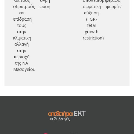
και τους
υγρή
υπολειπόμενη
μεταφορείς
υδρατμούς
φάση
σωματική
φαρμάκων
και
αύξηση
επίδραση
(FGR-
τους
fetal
στην
growth
κλιματικη
restriction)
αλλαγή
στην
περιοχή
της ΝΑ
Μεσογείου