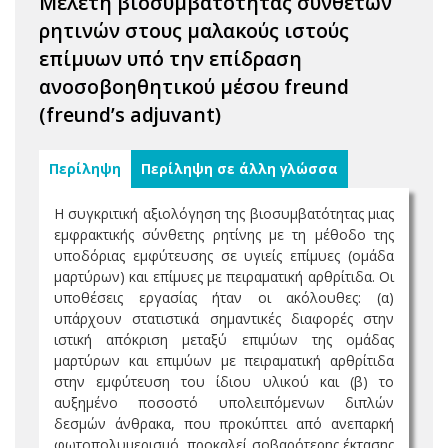
Μελέτη βιοσυμβατότητας σύνθετων
ρητινών στους μαλακούς ιστούς
επίμυων υπό την επίδραση
ανοσοβοηθητικού μέσου freund
(freund’s adjuvant)
Περίληψη
Περίληψη σε άλλη γλώσσα
H συγκριτική αξιολόγηση της βιοσυμβατότητας μιας
εμφρακτικής σύνθετης ρητίνης με τη μέθοδο της
υποδόριας εμφύτευσης σε υγιείς επίμυες (ομάδα
μαρτύρων) και επίμυες με πειραματική αρθρίτιδα. Οι
υποθέσεις εργασίας ήταν οι ακόλουθες: (α)
υπάρχουν στατιστικά σημαντικές διαφορές στην
ιστική απόκριση μεταξύ επιμύων της ομάδας
μαρτύρων και επιμύων με πειραματική αρθρίτιδα
στην εμφύτευση του ίδιου υλικού και (β) το
αυξημένο ποσοστό υπολειπόμενων διπλών
δεσμών άνθρακα, που προκύπτει από ανεπαρκή
φωτοπολυμερισμό, προκαλεί σοβαρότερης έκτασης