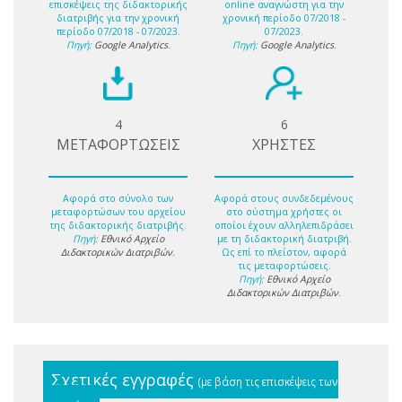
επισκέψεις της διδακτορικής
online αναγνώστη για την
διατριβής για την χρονική
χρονική περίοδο 07/2018 -
περίοδο 07/2018 - 07/2023.
07/2023.
Πηγή:
Google Analytics
.
Πηγή:
Google Analytics
.
4
6
ΜΕΤΑΦΟΡΤΩΣΕΙΣ
ΧΡΗΣΤΕΣ
Αφορά στο σύνολο των
Αφορά στους συνδεδεμένους
μεταφορτώσων του αρχείου
στο σύστημα χρήστες οι
της διδακτορικής διατριβής.
οποίοι έχουν αλληλεπιδράσει
Πηγή:
Εθνικό Αρχείο
με τη διδακτορική διατριβή.
Διδακτορικών Διατριβών
.
Ως επί το πλείστον, αφορά
τις μεταφορτώσεις.
Πηγή:
Εθνικό Αρχείο
Διδακτορικών Διατριβών
.
Σχετικές εγγραφές
(με βάση τις επισκέψεις των