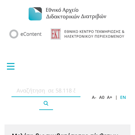
A-
A0
A+
|
EN