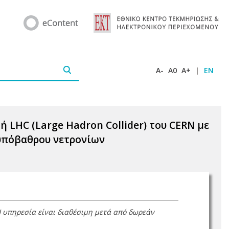
A-
A0
A+
|
EN
LHC (Large Hadron Collider) του CERN με
 υπόβαθρου νετρονίων
Η υπηρεσία είναι διαθέσιμη μετά από δωρεάν