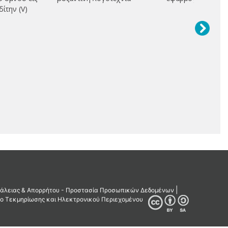
ίτην (V)