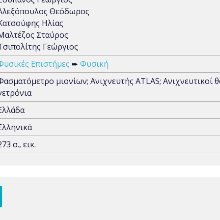
Αλεξόπουλος Θεόδωρος
Κατσούφης Ηλίας
Μαλτέζος Σταύρος
Τσιπολίτης Γεώργιος
Φυσικές Επιστήμες
➨
Φυσική
Φασματόμετρο μιονίων; Ανιχνευτής ATLAS; Ανιχνευτικοί 
νετρόνια
Ελλάδα
Ελληνικά
273 σ., εικ.