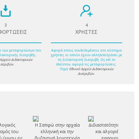
3
4
ΦΟΡΤΩΣΕΙΣ
ΧΡΗΣΤΕΣ
ο των μεταφορτώσων του
Αφορά στους συνδεδεμένους στο σύστημα
δακτορικής διατριβής.
χρήστες οι οποίοι έχουν αλληλεπιδράσει με
 Αρχείο Διδακτορικών
τη διδακτορική διατριβή. Ως επί το
ιατριβών
.
πλείστον, αφορά τις μεταφορτώσεις.
Πηγή:
Εθνικό Αρχείο Διδακτορικών
Διατριβών
.
λογικός
Η Σαπφώ στην αρχαία
Διδιαστατότητα: θεωρία
σμός του
ελληνική και την
και αλγοριθμικές
 ύμνου εις
βυζαντινή λογοτεχνία
εφαρμογές