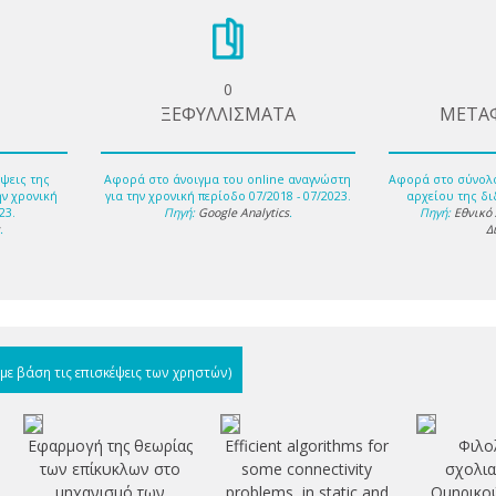
0
ΞΕΦΥΛΛΙΣΜΑΤΑ
ΜΕΤΑ
ψεις της
Αφορά στο άνοιγμα του online αναγνώστη
Αφορά στο σύνολ
ην χρονική
για την χρονική περίοδο 07/2018 - 07/2023.
αρχείου της δι
23.
Πηγή:
Google Analytics
.
Πηγή:
Εθνικό
s
.
Δ
(με βάση τις επισκέψεις των χρηστών)
Εφαρμογή της θεωρίας
Efficient algorithms for
Φιλο
των επίκυκλων στο
some connectivity
σχολια
μηχανισμό των
problems, in static and
Ομηρικού