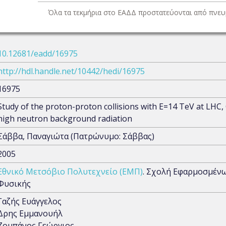
Όλα τα τεκμήρια στο ΕΑΔΔ προστατεύονται από πνευμ
10.12681/eadd/16975
http://hdl.handle.net/10442/hedi/16975
16975
Study of the proton-proton collisions with E=14 TeV at LHC,
high neutron background radiation
Σάββα, Παναγιώτα (Πατρώνυμο: Σάββας)
2005
Εθνικό Μετσόβιο Πολυτεχνείο (ΕΜΠ)
. Σχολή Εφαρμοσμέν
Φυσικής
Γαζής Ευάγγελος
Δρης Εμμανουήλ
Ζουπάνος Γεώργιος