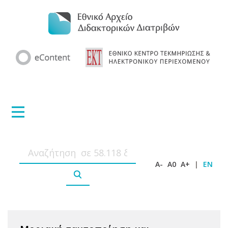
A-
A0
A+
|
EN