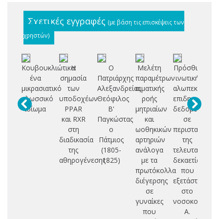
Σχετικές εγγραφές
(με βάση τις επισκέψεις των
χρηστών)
Κουβουκλιώτικα:
Η
Ο
Μελέτη
Πρόσθια
Οι
ένα
σημασία
Πατριάρχης
παραμέτρων
ινωτική
μ
μικρασιατικό
των
Αλεξανδρείας
αιματικής
αλωπεκία:
γλωσσικό
υποδοχέων
Θεόφιλος
ροής
επιδημιολογι
ιδίωμα
PPAR
Β'
μητριαίων
δεδομένα
τη
και RXR
Παγκώστας
και
σε
ba
στη
ο
ωοθηκικών
περιστατικά
(
διαδικασία
Πάτμιος
αρτηριών
της
της
(1805-
ανάλογα
τελευταίας
(g
αθηρογένεσης
1825)
με τα
δεκαετίας
πρωτόκολλα
που
π
διέγερσης
εξετάστηκαν
σε
στο
Α
γυναίκες
νοσοκομείο
που
Α.