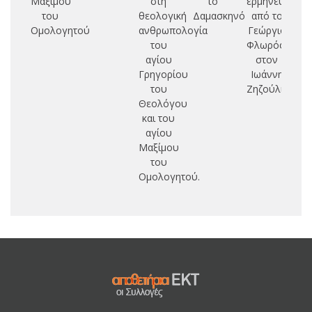
Μαξίμου
στη
το
ερμηνευτική:
του
θεολογική
Δαμασκηνό
από το
Ομολογητού
ανθρωπολογία
Γεώργιο
του
Φλωρόφσκυ
αγίου
στον
Γρηγορίου
Ιωάννη
του
Ζηζούλια
Θεολόγου
και του
αγίου
Μαξίμου
του
Ομολογητού.