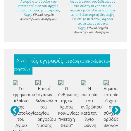
Αφορά στο σύνολο των
Αφορά στους συνδεδεμένους
μεταφορτώσων του αρχείου
στο σύστημα χρήστες οι
της διδακτορικής διατριβής.
οποίοι έχουν αλληλεπιδράσει
Πηγή:
Εθνικό Αρχείο
με τη διδακτορική διατριβή.
Διδακτορικών Διατριβών
.
Ως επί το πλείστον, αφορά
τις μεταφορτώσεις.
Πηγή:
Εθνικό Αρχείο
Διδακτορικών Διατριβών
.
Σχετικές εγγραφές
(με βάση τις επισκέψεις των
χρηστών)
Το
Η περί
Ο
Η
Δημιουργία,
Ον
ερμηνευτικό
εσχάτων
άνθρωπος
σωτηρία
ιστορία,
πλαίσιο
διδασκαλία
της εν
του
έσχατα
γν
της
του
Χριστώ
ανθρώπου
στη
χριστολογίας
αγίου
κοινωνίας.:
κατά τον
σύγχρονη
τρ
του
Γρηγορίου
"Μετοχή
Άγιο
ορθόδοξη
τ
Αγίου
Νύσσης
Θεού"
Ιωάννη
θεολογική
Α