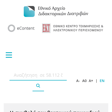
A-
A0
A+
|
EN