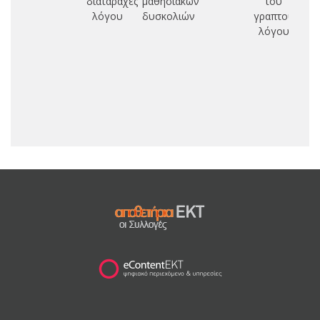
διαταραχές
μαθησιακών
του
λόγου
δυσκολιών
γραπτού
λόγου