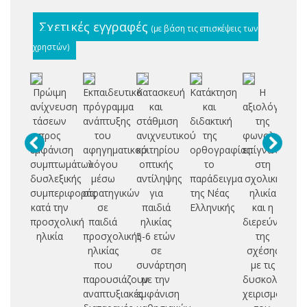
Σχετικές εγγραφές
(με βάση τις επισκέψεις των
χρηστών)
Πρώιμη
Εκπαιδευτικό
Κατασκευή
Κατάκτηση
Η
Πρ
ανίχνευση
πρόγραμμα
και
και
αξιολόγηση
δ
τάσεων
ανάπτυξης
στάθμιση
διδακτική
της
π
προς
του
ανιχνευτικού
της
φωνολογικής
εμφάνιση
αφηγηματικού
κριτηρίου
ορθογραφίας:
επίγνωσης
αν
συμπτωμάτων
λόγου
οπτικής
το
στη
επ
δυσλεξικής
μέσω
αντίληψης
παράδειγμα
σχολική
συμπεριφοράς
στρατηγικών
για
της Νέας
ηλικία
κατά την
σε
παιδιά
Ελληνικής
και η
προσχολική
παιδιά
ηλικίας
διερεύνηση
ηλικία
προσχολικής
5-6 ετών
της
ηλικίας
σε
σχέσης
που
συνάρτηση
με τις
παρουσιάζουν
με την
δυσκολίες
αναπτυξιακές
εμφάνιση
χειρισμού