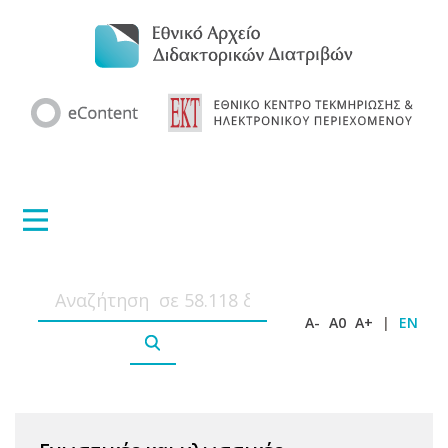
A-
A0
A+
|
EN