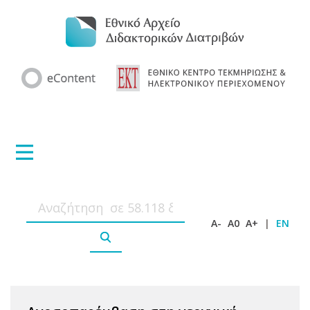
A-
A0
A+
|
EN