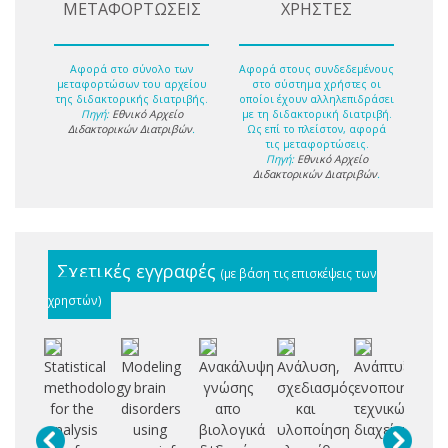
ΜΕΤΑΦΟΡΤΩΣΕΙΣ
ΧΡΗΣΤΕΣ
Αφορά στο σύνολο των
Αφορά στους συνδεδεμένους
μεταφορτώσων του αρχείου
στο σύστημα χρήστες οι
της διδακτορικής διατριβής.
οποίοι έχουν αλληλεπιδράσει
Πηγή:
Εθνικό Αρχείο
με τη διδακτορική διατριβή.
Διδακτορικών Διατριβών
.
Ως επί το πλείστον, αφορά
τις μεταφορτώσεις.
Πηγή:
Εθνικό Αρχείο
Διδακτορικών Διατριβών
.
Σχετικές εγγραφές
(με βάση τις επισκέψεις των
χρηστών)
Statistical
Modeling
Ανακάλυψη
Ανάλυση,
Ανάπτυξη
Μ
methodology
brain
γνώσης
σχεδιασμός
ενοποιημένω
μ
for the
disorders
απο
και
τεχνικών
γ
analysis
using
βιολογικά
υλοποίηση
διαχείρισης
α