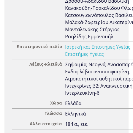
Δρόσου-Αδακίδου Βασιλική
Κανακούδη-Τσακαλίδου Φλωρ
Κατσουγιαννόπουλος Βασίλει
Μαλακά-Ζαφειρίου Αικατερίν
Μανταλενάκης Στέργιος
Ροηλίδης Εμμανουήλ
Επιστημονικό πεδίο
Ιατρική και Επιστήμες Υγείας
Επιστήμες Υγείας
Λέξεις-κλειδιά
Σηψαιμία; Νεογνά; Ανοσοπαρ
Ενδοφλέβια ανοσοσφαιρίνη;
Αιμοποιητικοί αυξητικοί παρ
Ιντεγκρίνες β2; Αναπνευστική
Ιντερλευκίνη-6
Χώρα
Ελλάδα
Γλώσσα
Ελληνικά
Άλλα στοιχεία
184 σ., εικ.