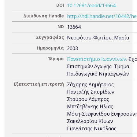
DOI
10.12681/eadd/13664
Διεύθυνση Handle
http://hdl.handle.net/10442/h
ND
13664
Συγγραφέας
Νεοφύτου-Φωτίου, Μαρία
Ημερομηνία
2003
Ίδρυμα
Πανεπιστήμιο Ιωαννίνων
. Σχ
Επιστημών Αγωγής. Τμήμα
Παιδαγωγικό Νηπιαγωγών
Εξεταστική επιτροπή
Ζάχαρης Δημήτριος
Πανταζής Σπυρίδων
Σταύρου Λάμπρος
Μπεζεβέγκης Ηλίας
Μότη-Στεφανίδου Ευφροσύν
Σακελλαρίου Κίμων
Γιαννίτσης Νικόλαος