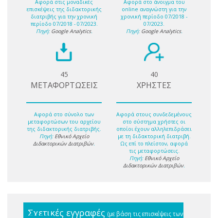
Αφορά στις μοναδικές
Αφορά στο άνοιγμα του
επισκέψεις της διδακτορικής
online αναγνώστη για την
διατριβής για την χρονική
χρονική περίοδο 07/2018 -
περίοδο 07/2018 - 07/2023.
07/2023.
Πηγή:
Google Analytics
.
Πηγή:
Google Analytics
.
45
40
ΜΕΤΑΦΟΡΤΩΣΕΙΣ
ΧΡΗΣΤΕΣ
Αφορά στο σύνολο των
Αφορά στους συνδεδεμένους
μεταφορτώσων του αρχείου
στο σύστημα χρήστες οι
της διδακτορικής διατριβής.
οποίοι έχουν αλληλεπιδράσει
Πηγή:
Εθνικό Αρχείο
με τη διδακτορική διατριβή.
Διδακτορικών Διατριβών
.
Ως επί το πλείστον, αφορά
τις μεταφορτώσεις.
Πηγή:
Εθνικό Αρχείο
Διδακτορικών Διατριβών
.
Σχετικές εγγραφές
(με βάση τις επισκέψεις των