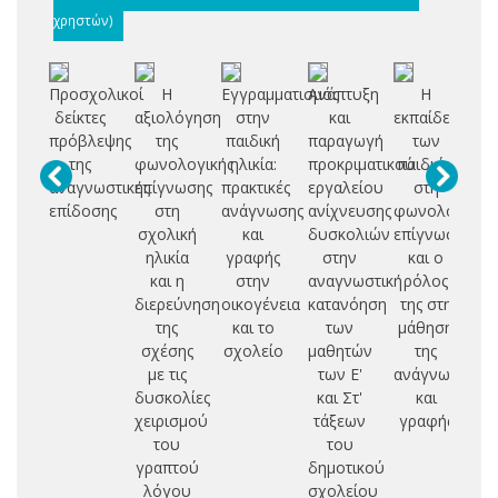
χρηστών)
Προσχολικοί
Η
Εγγραμματισμός
Ανάπτυξη
H
Έ
δείκτες
αξιολόγηση
στην
και
εκπαίδευση
πρόβλεψης
της
παιδική
παραγωγή
των
π
της
φωνολογικής
ηλικία:
προκριματικού
παιδιών
αναγνωστικής
επίγνωσης
πρακτικές
εργαλείου
στη
επίδοσης
στη
ανάγνωσης
ανίχνευσης
φωνολογική
κ
σχολική
και
δυσκολιών
επίγνωση
α
ηλικία
γραφής
στην
και ο
και η
στην
αναγνωστική
ρόλος
π
διερεύνηση
οικογένεια
κατανόηση
της στη
πρ
της
και το
των
μάθηση
η
σχέσης
σχολείο
μαθητών
της
με τις
των Ε'
ανάγνωσης
δυσκολίες
και Στ'
και
χειρισμού
τάξεων
γραφής
του
του
γραπτού
δημοτικού
λόγου
σχολείου