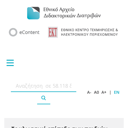
A-
A0
A+
|
EN