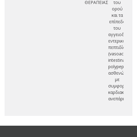
ΘΕΡΑΠΕΙΑΣ
του
ορού
και τα
επίπεδα
του
αγγειοδραστι
εντερικού
πεπτιδίου
(vasoactive
intestinal
polypeptide)
ασθενών
με
συμφορητική
καρδιακή
ανεπάρκεια