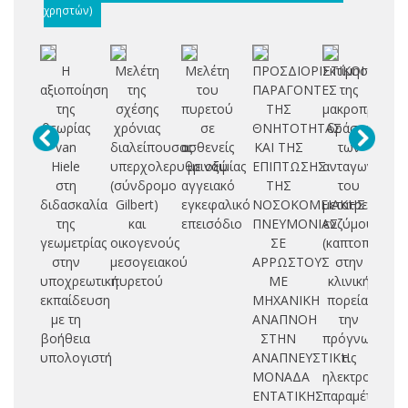
χρηστών)
Η
Μελέτη
Μελέτη
ΠΡΟΣΔΙΟΡΙΣΤΙΚΟΙ
Εκτίμηση
αξιοποίηση
της
του
ΠΑΡΑΓΟΝΤΕΣ
της
φ
της
σχέσης
πυρετού
ΤΗΣ
μακροπρόθεσ
θεωρίας
χρόνιας
σε
ΘΝΗΤΟΤΗΤΑΣ
δράσης
γε
van
διαλείπουσας
ασθενείς
ΚΑΙ ΤΗΣ
των
Hiele
υπερχολερυθριναιμίας
με οξύ
ΕΠΙΠΤΩΣΗΣ
ανταγωνιστώ
Α
στη
(σύνδρομο
αγγειακό
ΤΗΣ
του
Ε
διδασκαλία
Gilbert)
εγκεφαλικό
ΝΟΣΟΚΟΜΕΙΑΚΗΣ
μετατρεπτικο
της
και
επεισόδιο
ΠΝΕΥΜΟΝΙΑΣ
ενζύμου
σ
γεωμετρίας
οικογενούς
ΣΕ
(καπτοπρίλη)
τη
στην
μεσογειακού
ΑΡΡΩΣΤΟΥΣ
στην
ε
υποχρεωτική
πυρετού
ΜΕ
κλινική
εκπαίδευση
ΜΗΧΑΝΙΚΗ
πορεία,
μα
με τη
ΑΝΑΠΝΟΗ
την
βοήθεια
ΣΤΗΝ
πρόγνωση,
υπολογιστή
ΑΝΑΠΝΕΥΣΤΙΚΗ
τις
ΜΟΝΑΔΑ
ηλεκτρολυτικέ
ΕΝΤΑΤΙΚΗΣ
παραμέτρους