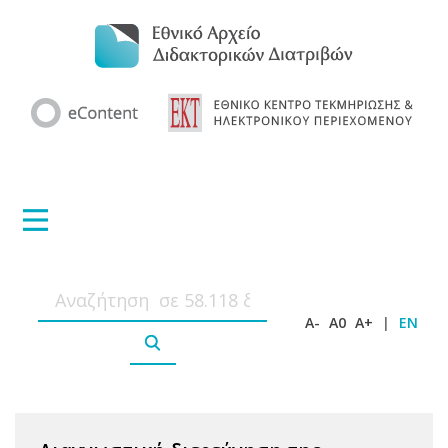
A-
A0
A+
|
EN