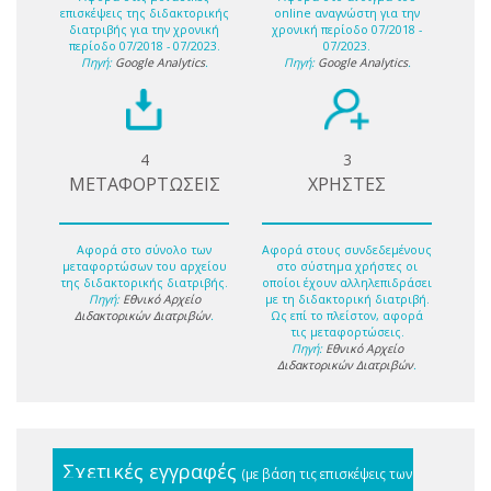
επισκέψεις της διδακτορικής
online αναγνώστη για την
διατριβής για την χρονική
χρονική περίοδο 07/2018 -
περίοδο 07/2018 - 07/2023.
07/2023.
Πηγή:
Google Analytics
.
Πηγή:
Google Analytics
.
4
3
ΜΕΤΑΦΟΡΤΩΣΕΙΣ
ΧΡΗΣΤΕΣ
Αφορά στο σύνολο των
Αφορά στους συνδεδεμένους
μεταφορτώσων του αρχείου
στο σύστημα χρήστες οι
της διδακτορικής διατριβής.
οποίοι έχουν αλληλεπιδράσει
Πηγή:
Εθνικό Αρχείο
με τη διδακτορική διατριβή.
Διδακτορικών Διατριβών
.
Ως επί το πλείστον, αφορά
τις μεταφορτώσεις.
Πηγή:
Εθνικό Αρχείο
Διδακτορικών Διατριβών
.
Σχετικές εγγραφές
(με βάση τις επισκέψεις των