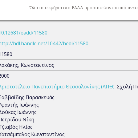
Όλα τα τεκμήρια στο ΕΑΔΔ προστατεύονται από πνευμ
10.12681/eadd/11580
http://hdl.handle.net/10442/hedi/11580
11580
Λακάκης, Κωνσταντίνος
2000
Αριστοτέλειο Πανεπιστήμιο Θεσσαλονίκης (ΑΠΘ)
. Σχολή 
Σαββαΐδης Παρασκευάς
Υφαντής Ιωάννης
Δούκας Ιωάννης
Πετρίδου Νίκη
Τζιαβός Ηλίας
Κατσάμπαλος Κωνσταντίνος