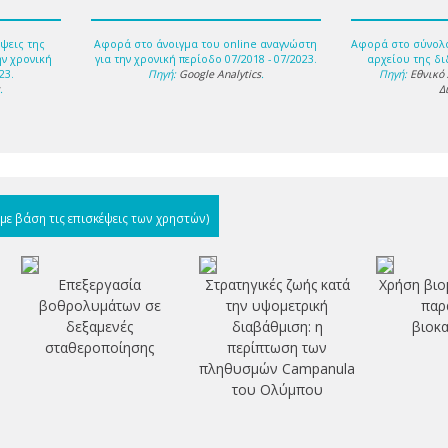
ψεις της
Αφορά στο άνοιγμα του online αναγνώστη
Αφορά στο σύνολ
ην χρονική
για την χρονική περίοδο 07/2018 - 07/2023.
αρχείου της δι
23.
Πηγή:
Google Analytics
.
Πηγή:
Εθνικό
s
.
Δ
(με βάση τις επισκέψεις των χρηστών)
Επεξεργασία
Στρατηγικές ζωής κατά
Χρήση βιο
βοθρολυμάτων σε
την υψομετρική
παρ
δεξαμενές
διαβάθμιση: η
βιοκ
σταθεροποίησης
περίπτωση των
πληθυσμών Campanula
του Ολύμπου