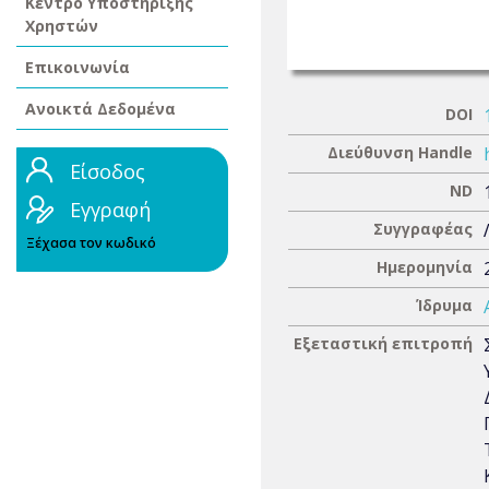
Κέντρο Υποστήριξης
Χρηστών
Επικοινωνία
Ανοικτά Δεδομένα
DOI
Διεύθυνση Handle
Είσοδος
ND
Εγγραφή
Συγγραφέας
Ξέχασα τον κωδικό
Ημερομηνία
Ίδρυμα
Εξεταστική επιτροπή