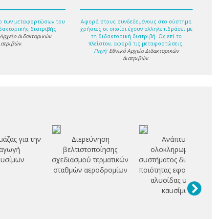
ο των μεταφορτώσων του
Αφορά στους συνδεδεμένους στο σύστημα
δακτορικής διατριβής.
χρήστες οι οποίοι έχουν αλληλεπιδράσει με
 Αρχείο Διδακτορικών
τη διδακτορική διατριβή. Ως επί το
ιατριβών
.
πλείστον, αφορά τις μεταφορτώσεις.
Πηγή:
Εθνικό Αρχείο Διδακτορικών
Διατριβών
.
μάζας για την
Διερεύνηση
Ανάπτυξη
αγωγή
βελτιστοποίησης
ολοκληρωμένου
αυσίμων
σχεδιασμού τερματικών
συστήματος διαχείρισης
σταθμών αεροδρομίων
ποιότητας εφοδιαστικής
αλυσίδας υγρών
καυσίμων