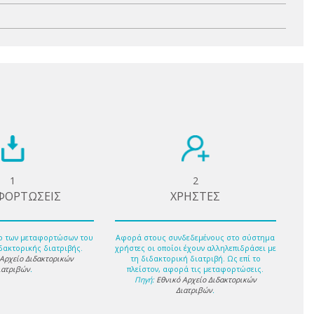
1
2
ΦΟΡΤΩΣΕΙΣ
ΧΡΗΣΤΕΣ
ο των μεταφορτώσων του
Αφορά στους συνδεδεμένους στο σύστημα
δακτορικής διατριβής.
χρήστες οι οποίοι έχουν αλληλεπιδράσει με
 Αρχείο Διδακτορικών
τη διδακτορική διατριβή. Ως επί το
ιατριβών
.
πλείστον, αφορά τις μεταφορτώσεις.
Πηγή:
Εθνικό Αρχείο Διδακτορικών
Διατριβών
.