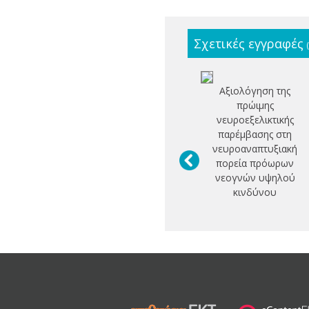
Σχετικές εγγραφές
Αξιολόγηση της
πρώιμης
νευροεξελικτικής
παρέμβασης στη
νευροαναπτυξιακή
πορεία πρόωρων
νεογνών υψηλού
κινδύνου