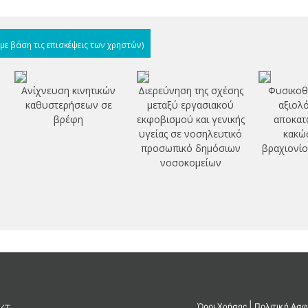
(με βάση τις επισκέψεις των χρηστών)
Ανίχνευση κινητικών
Διερεύνηση της σχέσης
Φυσικοθ
καθυστερήσεων σε
μεταξύ εργασιακού
αξιολό
βρέφη
εκφοβισμού και γενικής
αποκατ
υγείας σε νοσηλευτικό
κακώσ
προσωπικό δημόσιων
βραχιονίο
νοσοκομείων