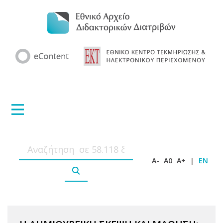
A-
A0
A+
|
EN