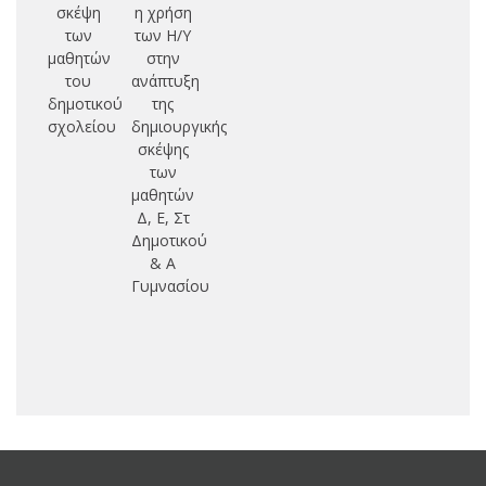
σκέψη
η χρήση
των
των Η/Υ
μαθητών
στην
του
ανάπτυξη
δημοτικού
της
σχολείου
δημιουργικής
σκέψης
των
μαθητών
Δ, Ε, Στ
Δημοτικού
& Α
Γυμνασίου