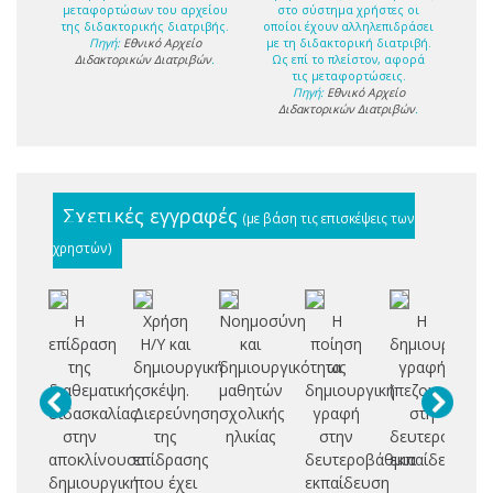
μεταφορτώσων του αρχείου
στο σύστημα χρήστες οι
της διδακτορικής διατριβής.
οποίοι έχουν αλληλεπιδράσει
Πηγή:
Εθνικό Αρχείο
με τη διδακτορική διατριβή.
Διδακτορικών Διατριβών
.
Ως επί το πλείστον, αφορά
τις μεταφορτώσεις.
Πηγή:
Εθνικό Αρχείο
Διδακτορικών Διατριβών
.
Σχετικές εγγραφές
(με βάση τις επισκέψεις των
χρηστών)
Η
Χρήση
Νοημοσύνη
Η
Η
Fo
επίδραση
Η/Υ και
και
ποίηση
δημιουργική
c
της
δημιουργική
δημιουργικότητα
ως
γραφή
th
διαθεματικής
σκέψη.
μαθητών
δημιουργική
(πεζογραφία)
t
διδασκαλίας
Διερεύνηση
σχολικής
γραφή
στη
στην
της
ηλικίας
στην
δευτεροβάθμι
p
αποκλίνουσα
επίδρασης
δευτεροβάθμια
εκπαίδευση
te
δημιουργική
που έχει
εκπαίδευση