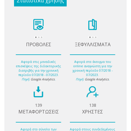
Στατιστικά χρήσης
ΠΡΟΒΟΛΕΣ
ΞΕΦΥΛΛΙΣΜΑΤΑ
Αφορά στις μοναδικές
Αφορά στο άνοιγμα του
επισκέψεις της διδακτορικής
online αναγνώστη για την
διατριβής για την χρονική
χρονική περίοδο 07/2018 -
περίοδο 07/2018 - 07/2023.
07/2023.
Πηγή:
Google Analytics
.
Πηγή:
Google Analytics
.
139
138
ΜΕΤΑΦΟΡΤΩΣΕΙΣ
ΧΡΗΣΤΕΣ
Αφορά στο σύνολο των
Αφορά στους συνδεδεμένους