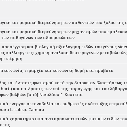
γική και μοριακή διερεύνηση των ασθενειών του ξύλου της
γική και μοριακή διερεύνηση των μηχανισμών που εμπλέκον
 των παθογόνων των αδρομυκώσεων
προσέγγιση και βιολογική αξιολόγηση ειδών του γένους sideri
κές καλλιέργειες: χημική ανάλυση δευτερογενών μεταβολιτών
ή εκτίμηση
πικοινωνία, ιεραρχία και κοινωνική δομή στα πρόβατα
ος και έντασις φωτισμού κατά την διάρκειαν βλαστήσεως του
s hort.) και επίδρασις των επί της παραγωγής και του λήθαργ
φων βολβών: [υπό] Νικολάου Γ. Κουτέπα
ικά ενεργός ακτονοβολία και ρυθμιστές ανάπτυξης στην αύ
ara L. subsp. Camara
ικά χαρακτηριστικά αντιπροσωπευτικών φυτικών ειδών του
ματος