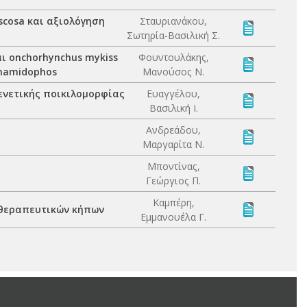
scosa και αξιολόγηση
Σταυριανάκου,
Σωτηρία-Βασιλική Σ.
αι onchorhynchus mykiss
Φουντουλάκης,
thamidophos
Μανούσος Ν.
ενετικής ποικιλομορφίας
Ευαγγέλου,
Βασιλική Ι.
Ανδρεάδου,
Μαργαρίτα Ν.
Μποντίνας,
Γεώργιος Π.
Καμπέρη,
 θεραπευτικών κήπων
Εμμανουέλα Γ.