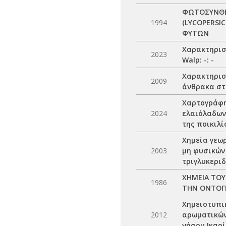
ΦΩΤΟΣΥΝΘΕΤ
1994
(LYCOPERSI
ΦΥΤΩΝ
Χαρακτηρισμ
2023
Walp: -: -
Χαρακτηρισ
2009
άνθρακα στα
Χαρτογράφη
2024
ελαιόλαδων
της ποικιλ
Χημεία γεω
2003
μη φυσικών
τριγλυκερι
ΧΗΜΕΙΑ ΤΟΥ
1986
ΤΗΝ ΟΝΤΟΓ
Χημειοτυπι
2012
αρωματικών
νήσου Ικαρ