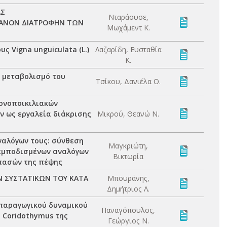
ΑΣ
Νταράουσε,
ΡΓΑΝΟΝ ΔΙΑΤΡΟΦΗΝ ΤΩΝ
Μωχάμεντ Κ.
 Vigna unguiculata (L.)
Λαζαρίδη, Ευσταθία
Κ.
ο μεταβολισμό του
Τσίκου, Δανιέλα Ο.
ονοποικιλιακών
ν ως εργαλεία διάκρισης
Μικρού, Θεανώ Ν.
ναλόγων τους: σύνθεση
Μαγκριώτη,
ρεμποδισμένων αναλόγων
Βικτωρία
ιπασών της πέψης
Ν ΣΥΣΤΑΤΙΚΩΝ ΤΟΥ ΚΑΤΑ
Μπουράνης,
Δημήτριος Λ.
 παραγωγικού δυναμικού
Παναγόπουλος,
 Coridothymus της
Γεώργιος Ν.