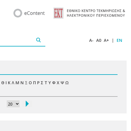
A-
A0
A+
|
EN
Θ
Ι
Κ
Λ
Μ
Ν
Ξ
Ο
Π
Ρ
Σ
Τ
Υ
Φ
Χ
Ψ
Ω