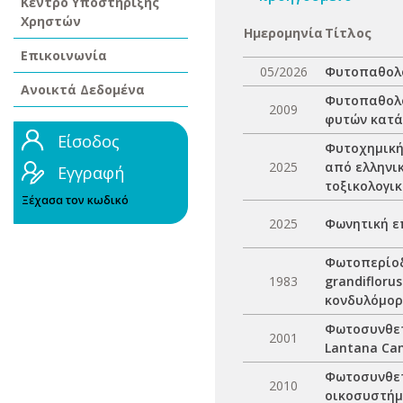
Κέντρο Υποστήριξης
Χρηστών
Ημερομηνία
Τίτλος
Επικοινωνία
05/2026
Φυτοπαθολο
Ανοικτά Δεδομένα
Φυτοπαθολο
2009
φυτών κατά
Είσοδος
Φυτοχημική 
2025
από ελληνι
Εγγραφή
τοξικολογικ
Ξέχασα τον κωδικό
2025
Φωνητική ε
Φωτοπερίοδ
1983
grandifloru
κονδυλόμορ
Φωτοσυνθετ
2001
Lantana Cam
Φωτοσυνθετ
2010
οικοσυστή