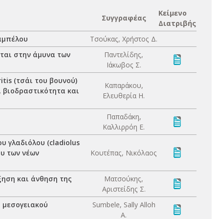
Κείμενο
Συγγραφέας
Διατριβής
 αμπέλου
Τσούκας, Χρήστος Δ.
ται στην άμυνα των
Παντελίδης,
Ιάκωβος Σ.
tis (τσάι του βουνού)
Καπαράκου,
, βιοδραστικότητα και
Ελευθερία Η.
Παπαδάκη,
Καλλιρρόη Ε.
 γλαδιόλου (cladiolus
ου των νέων
Κουτέπας, Νικόλαος
ξηση και άνθηση της
Ματσούκης,
Αριστείδης Σ.
 μεσογειακού
Sumbele, Sally Alloh
A.