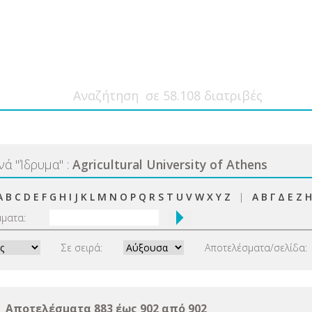
ανά
"
Ίδρυμα
"
:
Agricultural University of Athens
A
B
C
D
E
F
G
H
I
J
K
L
M
N
O
P
Q
R
S
T
U
V
W
X
Y
Z
|
Α
Β
Γ
Δ
Ε
Ζ
Η
μματα:
Σε σειρά:
Αποτελέσματα/σελίδα:
Αποτελέσματα 883 έως 902 από 902