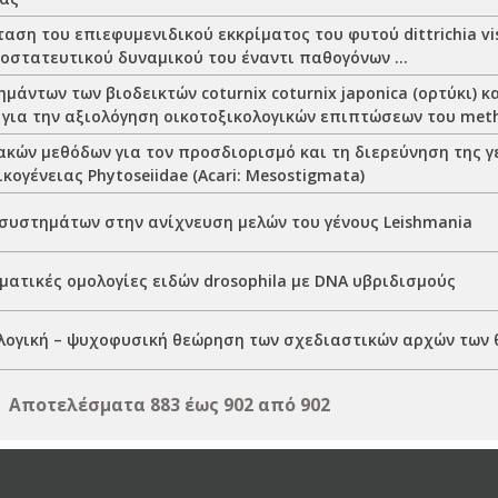
αση του επιεφυμενιδικού εκκρίματος του φυτού dittrichia vi
οστατευτικού δυναμικού του έναντι παθογόνων ...
μάντων των βιοδεικτών coturnix coturnix japonica (ορτύκι) κ
 για την αξιολόγηση οικοτοξικολογικών επιπτώσεων του me
ακών μεθόδων για τον προσδιορισμό και τη διερεύνηση της γ
ικογένειας Phytoseiidae (Acari: Mesostigmata)
συστημάτων στην ανίχνευση μελών του γένους Leishmania
ατικές ομολογίες ειδών drosophila με DNA υβριδισμούς
ογική – ψυχοφυσική θεώρηση των σχεδιαστικών αρχών των
Αποτελέσματα 883 έως 902 από 902