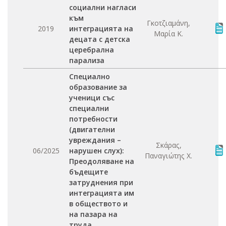
социални нагласи
към
Γκοτζιαμάνη,
2019
интеграцията на
Μαρία Κ.
децата с детска
церебрална
парализа
Специално
образование за
ученици със
специални
потребности
(двигателни
увреждания –
Σκάρας,
06/2025
нарушен слух):
Παναγιώτης Χ.
Преодоляване на
бъдещите
затруднения при
интеграцията им
в обществото и
на пазара на
труда