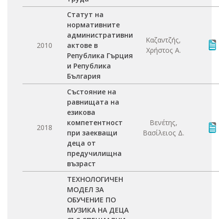
Статут на
нормативните
административни
Καζαντζής,
2010
актове в
Χρήστος Α.
Република Гърция
и Република
България
Състояние на
равнищата на
езикова
компетентност
Βενέτης,
2018
при заекващи
Βασίλειος Δ.
деца от
предучилищна
възраст
ТЕХНОЛОГИЧЕН
МОДЕЛ ЗА
ОБУЧЕНИЕ ПО
МУЗИКА НА ДЕЦА