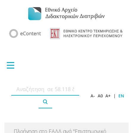
A-
A0
A+
|
EN
Πλοήγηση στο ΕΑΔΔ ανά
"
Επιστημονικό