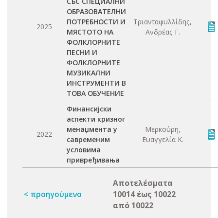
СЪС СПЕЦИАЛНИ
ОБРАЗОВАТЕЛНИ
ПОТРЕБНОСТИ И
Τριανταφυλλίδης,
2025
МЯСТОТО НА
Ανδρέας Γ.
ФОЛКЛОРНИТЕ
ПЕСНИ И
ФОЛКЛОРНИТЕ
МУЗИКАЛНИ
ИНСТРУМЕНТИ В
ТОВА ОБУЧЕНИЕ
Финансијски
аспекти кризног
менаџмента у
Μερκούρη,
2022
савременим
Ευαγγελία Κ.
условима
привређивања
Αποτελέσματα
< προηγούμενο
10014 έως 10022
από 10022