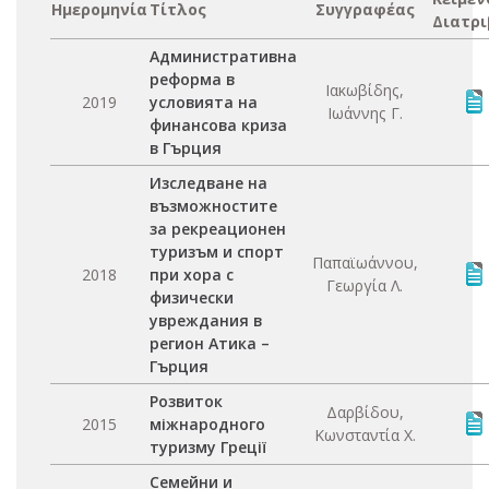
Ημερομηνία
Τίτλος
Συγγραφέας
Διατρι
Административна
реформа в
Ιακωβίδης,
2019
условията на
Ιωάννης Γ.
финансова криза
в Гърция
Изследване на
възможностите
за рекреационен
туризъм и спорт
Παπαϊωάννου,
2018
при хора с
Γεωργία Λ.
физически
увреждания в
регион Атика –
Гърция
Розвиток
Δαρβίδου,
2015
міжнародного
Κωνσταντία Χ.
туризму Греції
Семейни и