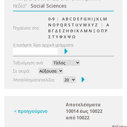
πεδίο
"
:
Social Sciences
0-9
|
A
B
C
D
E
F
G
H
I
J
K
L
M
N
O
P
Q
R
S
T
U
V
W
X
Y
Z
|
Α
Πηγαίνετε στο:
Β
Γ
Δ
Ε
Ζ
Η
Θ
Ι
Κ
Λ
Μ
Ν
Ξ
Ο
Π
Ρ
Σ
Τ
Υ
Φ
Χ
Ψ
Ω
ή εισάγετε λίγα αρχικά γράμματα:
Ταξινόμηση ανά:
Σε σειρά:
Αποτελέσματα/σελίδα:
Αποτελέσματα
< προηγούμενο
10014 έως 10022
από 10022
Κείμεν