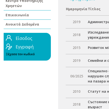
Κέντρο Υποστήριξης
Χρηστών
Ημερομηνία
Τίτλος
Επικοινωνία
2019
Администра
Ανοικτά Δεδομένα
Изследване
2018
увреждания
Είσοδος
Εγγραφή
2015
Розвиток м
Ξέχασα τον κωδικό
2019
Семейни и 
Специално 
06/2025
нарушен сл
на пазара 
2010
Статут на 
Състояние 
2018
възраст