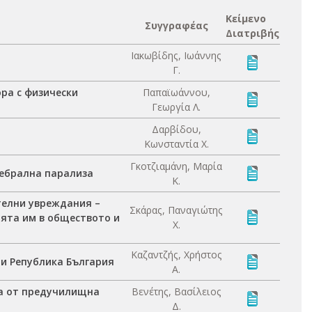
Κείμενο
Συγγραφέας
Διατριβής
Ιακωβίδης, Ιωάννης
Γ.
ра с физически
Παπαϊωάννου,
Γεωργία Λ.
Δαρβίδου,
Κωνσταντία Χ.
Γκοτζιαμάνη, Μαρία
ребрална парализа
Κ.
телни увреждания –
Σκάρας, Παναγιώτης
ята им в обществото и
Χ.
Καζαντζής, Χρήστος
и Република България
Α.
ца от предучилищна
Βενέτης, Βασίλειος
Δ.