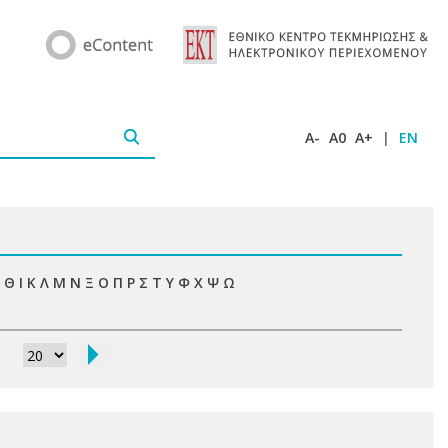
A-
A0
A+
|
EN
Θ
Ι
Κ
Λ
Μ
Ν
Ξ
Ο
Π
Ρ
Σ
Τ
Υ
Φ
Χ
Ψ
Ω