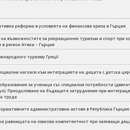
тивна реформа в условията на финансова криза в Гърция
 на възможностите за рекреационен туризъм и спорт при хо
 в регион Атика – Гърция
іжнародного туризму Греції
социални нагласи към интеграцията на децата с детска це
образование за ученици със специални потребности (двига
ух): Преодоляване на бъдещите затруднения при интеграци
на труда
нормативните административни актове в Република Гърция 
на равнищата на езикова компетентност при заекващи де