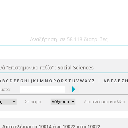
ανά
"
Επιστημονικό πεδίο
"
:
Social Sciences
A
B
C
D
E
F
G
H
I
J
K
L
M
N
O
P
Q
R
S
T
U
V
W
X
Y
Z
|
Α
Β
Γ
Δ
Ε
Ζ
Η
μματα:
Σε σειρά:
Αποτελέσματα/σελίδα:
Αποτελέσματα 10014 έως 10022 από 10022