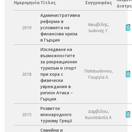
Ημερομηνία
Τίτλος
Συγγραφέας
Διατρι
Административна
реформа в
Ιακωβίδης,
2019
условията на
Ιωάννης Γ.
финансова криза
в Гърция
Изследване на
възможностите
за рекреационен
туризъм и спорт
Παπαϊωάννου,
2018
при хора с
Γεωργία Λ.
физически
увреждания в
регион Атика –
Гърция
Розвиток
Δαρβίδου,
2015
міжнародного
Κωνσταντία Χ.
туризму Греції
Семейни и