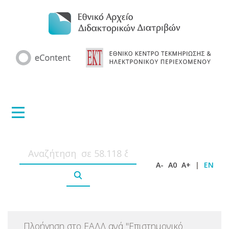
A-
A0
A+
|
EN
Πλοήγηση στο ΕΑΔΔ ανά
"
Επιστημονικό