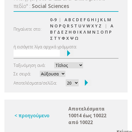
πεδίο
"
:
Social Sciences
0-9
|
A
B
C
D
E
F
G
H
I
J
K
L
M
N
O
P
Q
R
S
T
U
V
W
X
Y
Z
|
Α
Πηγαίνετε στο:
Β
Γ
Δ
Ε
Ζ
Η
Θ
Ι
Κ
Λ
Μ
Ν
Ξ
Ο
Π
Ρ
Σ
Τ
Υ
Φ
Χ
Ψ
Ω
ή εισάγετε λίγα αρχικά γράμματα:
Ταξινόμηση ανά:
Σε σειρά:
Αποτελέσματα/σελίδα:
Αποτελέσματα
< προηγούμενο
10014 έως 10022
από 10022
Κείμεν