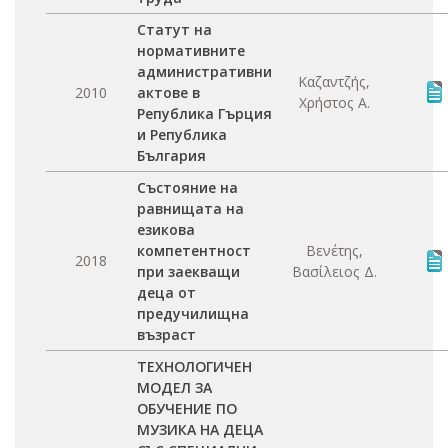
Статут на
нормативните
административни
Καζαντζής,
2010
актове в
Χρήστος Α.
Република Гърция
и Република
България
Състояние на
равнищата на
езикова
компетентност
Βενέτης,
2018
при заекващи
Βασίλειος Δ.
деца от
предучилищна
възраст
ТЕХНОЛОГИЧЕН
МОДЕЛ ЗА
ОБУЧЕНИЕ ПО
МУЗИКА НА ДЕЦА