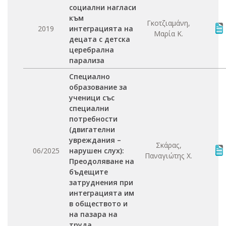
социални нагласи
към
Γκοτζιαμάνη,
2019
интеграцията на
Μαρία Κ.
децата с детска
церебрална
парализа
Специално
образование за
ученици със
специални
потребности
(двигателни
увреждания –
Σκάρας,
06/2025
нарушен слух):
Παναγιώτης Χ.
Преодоляване на
бъдещите
затруднения при
интеграцията им
в обществото и
на пазара на
труда