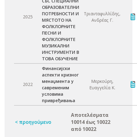
СЪС СПЕЦИАЛНИ
ОБРАЗОВАТЕЛНИ
ПОТРЕБНОСТИ И
Τριανταφυλλίδης,
2025
МЯСТОТО НА
Ανδρέας Γ.
ФОЛКЛОРНИТЕ
ПЕСНИ И
ФОЛКЛОРНИТЕ
МУЗИКАЛНИ
ИНСТРУМЕНТИ В
ТОВА ОБУЧЕНИЕ
Финансијски
аспекти кризног
менаџмента у
Μερκούρη,
2022
савременим
Ευαγγελία Κ.
условима
привређивања
Αποτελέσματα
< προηγούμενο
10014 έως 10022
από 10022