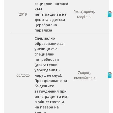
социални нагласи
към
Γκοτζιαμάνη,
2019
интеграцията на
Μαρία Κ.
децата с детска
церебрална
парализа
Специално
образование за
ученици със
специални
потребности
(двигателни
увреждания –
Σκάρας,
06/2025
нарушен слух):
Παναγιώτης Χ.
Преодоляване на
бъдещите
затруднения при
интеграцията им
в обществото и
на пазара на
труда