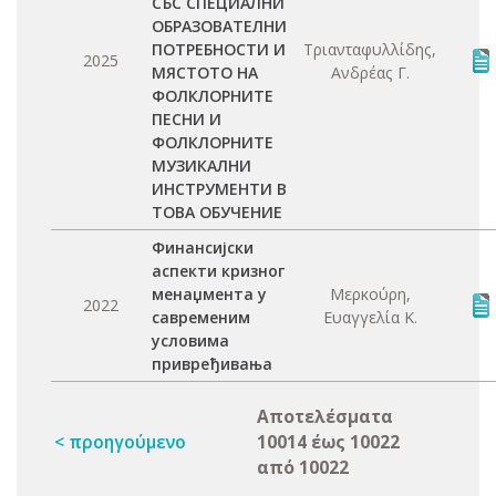
СЪС СПЕЦИАЛНИ
ОБРАЗОВАТЕЛНИ
ПОТРЕБНОСТИ И
Τριανταφυλλίδης,
2025
МЯСТОТО НА
Ανδρέας Γ.
ФОЛКЛОРНИТЕ
ПЕСНИ И
ФОЛКЛОРНИТЕ
МУЗИКАЛНИ
ИНСТРУМЕНТИ В
ТОВА ОБУЧЕНИЕ
Финансијски
аспекти кризног
менаџмента у
Μερκούρη,
2022
савременим
Ευαγγελία Κ.
условима
привређивања
Αποτελέσματα
< προηγούμενο
10014 έως 10022
από 10022