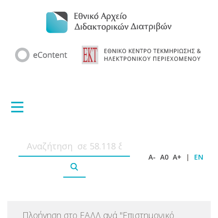
A-
A0
A+
|
EN
Πλοήγηση στο ΕΑΔΔ ανά
"
Επιστημονικό