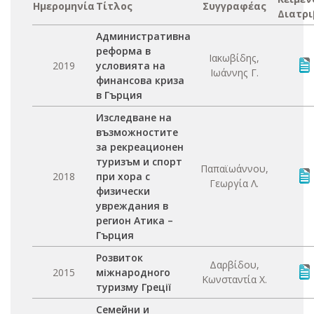
Ημερομηνία
Τίτλος
Συγγραφέας
Διατρι
Административна
реформа в
Ιακωβίδης,
2019
условията на
Ιωάννης Γ.
финансова криза
в Гърция
Изследване на
възможностите
за рекреационен
туризъм и спорт
Παπαϊωάννου,
2018
при хора с
Γεωργία Λ.
физически
увреждания в
регион Атика –
Гърция
Розвиток
Δαρβίδου,
2015
міжнародного
Κωνσταντία Χ.
туризму Греції
Семейни и