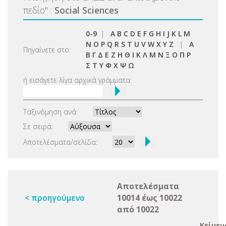
πεδίο
"
:
Social Sciences
0-9
|
A
B
C
D
E
F
G
H
I
J
K
L
M
N
O
P
Q
R
S
T
U
V
W
X
Y
Z
|
Α
Πηγαίνετε στο:
Β
Γ
Δ
Ε
Ζ
Η
Θ
Ι
Κ
Λ
Μ
Ν
Ξ
Ο
Π
Ρ
Σ
Τ
Υ
Φ
Χ
Ψ
Ω
ή εισάγετε λίγα αρχικά γράμματα:
Ταξινόμηση ανά:
Σε σειρά:
Αποτελέσματα/σελίδα:
Αποτελέσματα
< προηγούμενο
10014 έως 10022
από 10022
Κείμεν