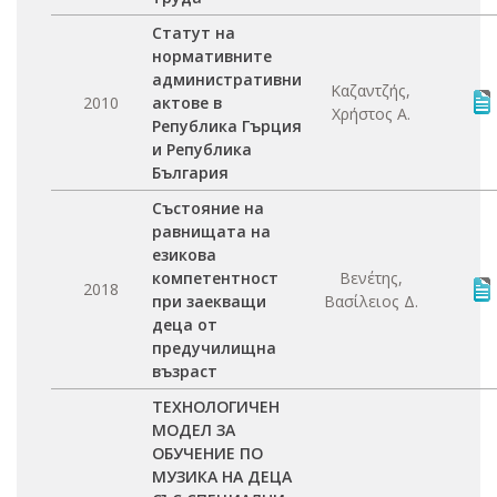
Статут на
нормативните
административни
Καζαντζής,
2010
актове в
Χρήστος Α.
Република Гърция
и Република
България
Състояние на
равнищата на
езикова
компетентност
Βενέτης,
2018
при заекващи
Βασίλειος Δ.
деца от
предучилищна
възраст
ТЕХНОЛОГИЧЕН
МОДЕЛ ЗА
ОБУЧЕНИЕ ПО
МУЗИКА НА ДЕЦА