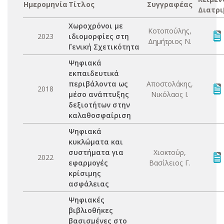
Ημερομηνία
Τίτλος
Συγγραφέας
Διατρι
Χωροχρόνοι με
Κοτοπούλης,
2023
ιδιομορφίες στη
Δημήτριος Ν.
Γενική Σχετικότητα
Ψηφιακά
εκπαιδευτικά
περιβάλοντα ως
Αποστολάκης,
2018
μέσο ανάπτυξης
Νικόλαος Ι.
δεξιοτήτων στην
καλαθοσφαίριση
Ψηφιακά
κυκλώματα και
συστήματα για
Χιοκτούρ,
2022
εφαρμογές
Βασίλειος Γ.
κρίσιμης
ασφάλειας
Ψηφιακές
βιβλιοθήκες
βασισμένες στο