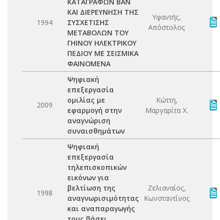
ΚΑΤΑΓΡΑΦΩΝ ΒΑΝ
ΚΑΙ ΔΙΕΡΕΥΝΗΣΗ ΤΗΣ
Υφαντής,
1994
ΣΥΣΧΕΤΙΣΗΣ
Απόστολος
ΜΕΤΑΒΟΛΩΝ ΤΟΥ
ΓΗΙΝΟΥ ΗΛΕΚΤΡΙΚΟΥ
ΠΕΔΙΟΥ ΜΕ ΣΕΙΣΜΙΚΑ
ΦΑΙΝΟΜΕΝΑ
Ψηφιακή
επεξεργασία
ομιλίας με
Κώττη,
2009
εφαρμογή στην
Μαργαρίτα Χ.
αναγνώριση
συναισθημάτων
Ψηφιακή
επεξεργασία
τηλεπισκοπικών
εικόνων για
βελτίωση της
Ζελιαναίος,
1998
αναγνωρισιμότητας
Κωνσταντίνος
και αναπαραγωγής
τους βάσει