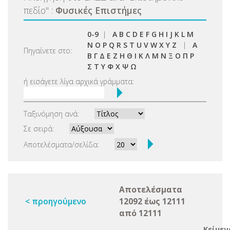
πεδίο
"
:
Φυσικές Επιστήμες
0-9
|
A
B
C
D
E
F
G
H
I
J
K
L
M
N
O
P
Q
R
S
T
U
V
W
X
Y
Z
|
Α
Πηγαίνετε στο:
Β
Γ
Δ
Ε
Ζ
Η
Θ
Ι
Κ
Λ
Μ
Ν
Ξ
Ο
Π
Ρ
Σ
Τ
Υ
Φ
Χ
Ψ
Ω
ή εισάγετε λίγα αρχικά γράμματα:
Ταξινόμηση ανά:
Σε σειρά:
Αποτελέσματα/σελίδα:
Αποτελέσματα
< προηγούμενο
12092 έως 12111
από 12111
Κείμεν