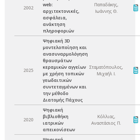
web:
Παπαδάκης,
2002
αρχιτεκτονικές,
Ιωάννης Θ.
ασφάλεια,
ανάκτηση
πληροφοριών
Ψηφιακή 3D
μοντελοποίηση και
ανασυναρμολόγηση
θραυσμάτων
κεραμικών αγγείων
Σταματόπουλος,
2025
με χρήση τοπικών
Μιχαήλ Ι.
γεωδαιτικών
συντεταγμένων και
την μέθοδο
Διατομής Πάχους
Ψηφιακή
βιβλιοθήκη
Κόλλιας,
2020
ιατρικών
Αναστάσιος Π.
απεικονίσεων
Ψηφιακή