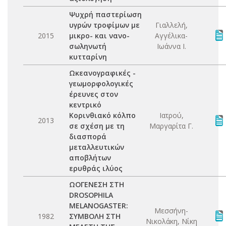
Ψυχρή παστερίωση
υγρών τροφίμων με
Γιαλλελή,
2015
μικρο- και νανο-
Αγγέλικα-
σωληνωτή
Ιωάννα Ι.
κυτταρίνη
Ωκεανογραφικές -
γεωμορφολογικές
έρευνες στον
κεντρικό
Κορινθιακό κόλπο
Ιατρού,
2013
σε σχέση με τη
Μαργαρίτα Γ.
διασπορά
μεταλλευτικών
αποβλήτων
ερυθράς ιλύος
ΩΟΓΕΝΕΣΗ ΣΤΗ
DROSOPHILA
MELANOGASTER:
Μεσσήνη-
1982
ΣΥΜΒΟΛΗ ΣΤΗ
Νικολάκη, Νίκη