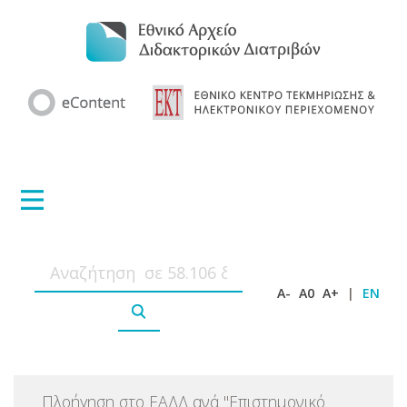
A-
A0
A+
|
EN
Πλοήγηση στο ΕΑΔΔ ανά
"
Επιστημονικό