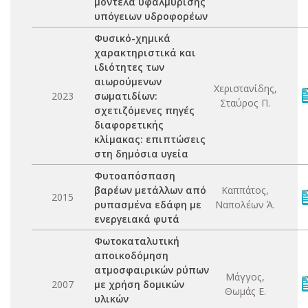
μοντέλα υφαλμύρισης
υπόγειων υδροφορέων
Φυσικό-χημικά
χαρακτηριστικά και
ιδιότητες των
αιωρούμενων
Χεριστανίδης,
2023
σωματιδίων:
Σταύρος Π.
σχετιζόμενες πηγές
διαφορετικής
κλίμακας: επιπτώσεις
στη δημόσια υγεία
Φυτοαπόσπαση
βαρέων μετάλλων από
Καππάτος,
2015
ρυπασμένα εδάφη με
Ναπολέων Ά.
ενεργειακά φυτά
Φωτοκαταλυτική
αποικοδόμηση
ατμοσφαιρικών ρύπων
Μάγγος,
2007
με χρήση δομικών
Θωμάς Ε.
υλικών