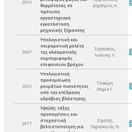
2015
θερμότητας σε
Δημήτριος Α.
πρότυπη
εργαστηριακή
εγκατάσταση
μηχανικής ξήρανσης
Υπολογιστική και
πειραματική μελέτη
Στρατάκος,
2007
της κλασματικής
Ιωάννης Λ.
συμπεριφοράς
επιφανειών βράχου
Υπολογιστική
προσομοίωση
Τσακίρη,
2023
ρευμάτων πυκνότητας
Μαρία Γ.
υπό την επίδραση
υδρόβιας βλάστησης
Υψηλής τάξης
προσεγγίσεις και
στοχαστική
Στρατής,
2017
βελτιστοποίηση για
Παρασκευάς Ν.