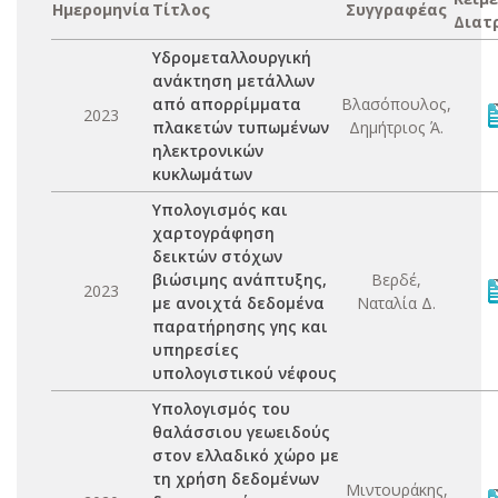
Ημερομηνία
Τίτλος
Συγγραφέας
Διατ
Υδρομεταλλουργική
ανάκτηση μετάλλων
από απορρίμματα
Βλασόπουλος,
2023
πλακετών τυπωμένων
Δημήτριος Ά.
ηλεκτρονικών
κυκλωμάτων
Υπολογισμός και
χαρτογράφηση
δεικτών στόχων
βιώσιμης ανάπτυξης,
Βερδέ,
2023
με ανοιχτά δεδομένα
Ναταλία Δ.
παρατήρησης γης και
υπηρεσίες
υπολογιστικού νέφους
Υπολογισμός του
θαλάσσιου γεωειδούς
στον ελλαδικό χώρο με
τη χρήση δεδομένων
Μιντουράκης,