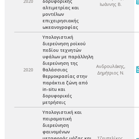
2020
δορυφορικής
Ιωάννης Β.
αλτιμετρίας και
μοντέλων
επιχειρησιακής
ωκεανογραφίας
Υπολογιστική
διερεύνηση ροϊκού
πεδίου τεχνητών
υφάλων με παράλληλη
διερεύνηση της
Ανδρουλάκης,
2020
θαλάσσιας
Δημήτριος Ν.
θερμοκρασίας στην
παράκτια ζώνη από
in-situ και
δορυφορικές
μετρήσεις
Υπολογιστική και
πειραματική
διερεύνηση
φαινομένων
μεταφοράς μάζας και
Τζεμπελίκος,