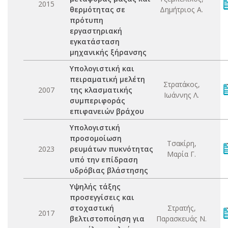
2015
θερμότητας σε
Δημήτριος Α.
πρότυπη
εργαστηριακή
εγκατάσταση
μηχανικής ξήρανσης
Υπολογιστική και
πειραματική μελέτη
Στρατάκος,
2007
της κλασματικής
Ιωάννης Λ.
συμπεριφοράς
επιφανειών βράχου
Υπολογιστική
προσομοίωση
Τσακίρη,
2023
ρευμάτων πυκνότητας
Μαρία Γ.
υπό την επίδραση
υδρόβιας βλάστησης
Υψηλής τάξης
προσεγγίσεις και
στοχαστική
Στρατής,
2017
βελτιστοποίηση για
Παρασκευάς Ν.