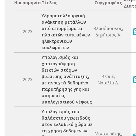
Ημερομηνία
Τίτλος
Συγγραφέας
Διατ
Υδρομεταλλουργική
ανάκτηση μετάλλων
από απορρίμματα
Βλασόπουλος,
2023
πλακετών τυπωμένων
Δημήτριος Ά.
ηλεκτρονικών
κυκλωμάτων
Υπολογισμός και
χαρτογράφηση
δεικτών στόχων
βιώσιμης ανάπτυξης,
Βερδέ,
2023
με ανοιχτά δεδομένα
Ναταλία Δ.
παρατήρησης γης και
υπηρεσίες
υπολογιστικού νέφους
Υπολογισμός του
θαλάσσιου γεωειδούς
στον ελλαδικό χώρο με
τη χρήση δεδομένων
Μιντουράκης,