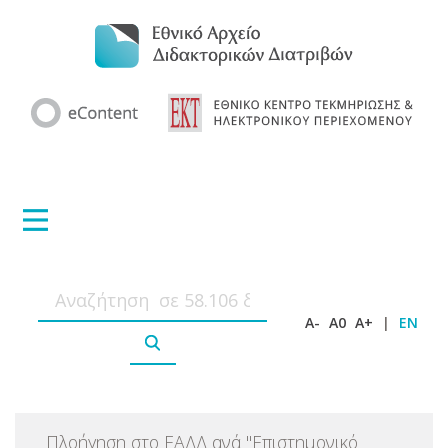
A-
A0
A+
|
EN
Πλοήγηση στο ΕΑΔΔ ανά
"
Επιστημονικό