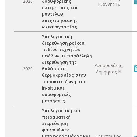
2020
δορυφορικής
Ιωάννης Β.
αλτιμετρίας και
μοντέλων
επιχειρησιακής
ωκεανογραφίας
Υπολογιστική
διερεύνηση ροϊκού
πεδίου τεχνητών
υφάλων με παράλληλη
διερεύνηση της
Ανδρουλάκης,
2020
θαλάσσιας
Δημήτριος Ν.
θερμοκρασίας στην
παράκτια ζώνη από
in-situ και
δορυφορικές
μετρήσεις
Υπολογιστική και
πειραματική
διερεύνηση
φαινομένων
μεταφοράς μάζας και
Τζεμπελίκος,