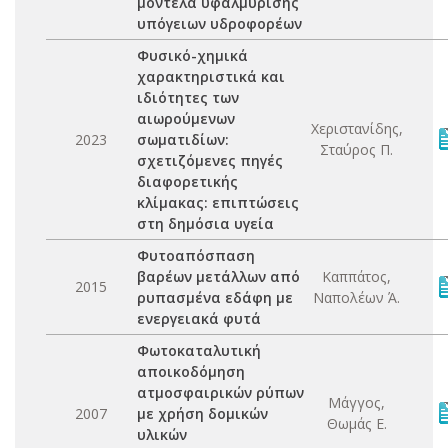
μοντέλα υφαλμύρισης
υπόγειων υδροφορέων
Φυσικό-χημικά
χαρακτηριστικά και
ιδιότητες των
αιωρούμενων
Χεριστανίδης,
2023
σωματιδίων:
Σταύρος Π.
σχετιζόμενες πηγές
διαφορετικής
κλίμακας: επιπτώσεις
στη δημόσια υγεία
Φυτοαπόσπαση
βαρέων μετάλλων από
Καππάτος,
2015
ρυπασμένα εδάφη με
Ναπολέων Ά.
ενεργειακά φυτά
Φωτοκαταλυτική
αποικοδόμηση
ατμοσφαιρικών ρύπων
Μάγγος,
2007
με χρήση δομικών
Θωμάς Ε.
υλικών