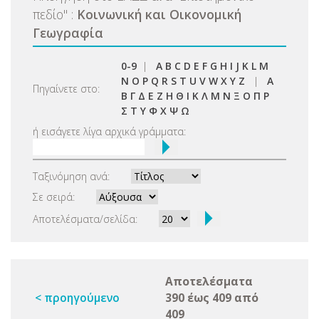
πεδίο
"
:
Κοινωνική και Οικονομική
Γεωγραφία
0-9
|
A
B
C
D
E
F
G
H
I
J
K
L
M
N
O
P
Q
R
S
T
U
V
W
X
Y
Z
|
Α
Πηγαίνετε στο:
Β
Γ
Δ
Ε
Ζ
Η
Θ
Ι
Κ
Λ
Μ
Ν
Ξ
Ο
Π
Ρ
Σ
Τ
Υ
Φ
Χ
Ψ
Ω
ή εισάγετε λίγα αρχικά γράμματα:
Ταξινόμηση ανά:
Σε σειρά:
Αποτελέσματα/σελίδα:
Αποτελέσματα
< προηγούμενο
390 έως 409 από
409