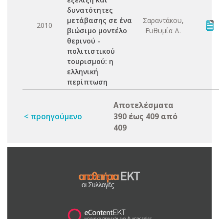
δυνατότητες
μετάβασης σε ένα
Σαραντάκου,
2010
βιώσιμο μοντέλο
Ευθυμία Δ.
θερινού -
πολιτιστικού
τουρισμού: η
ελληνική
περίπτωση
Αποτελέσματα
< προηγούμενο
390 έως 409 από
409