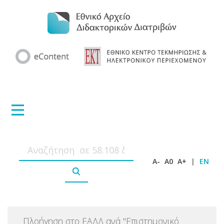
A-
A0
A+
|
EN
Πλοήγηση στο ΕΑΔΔ ανά
"
Επιστημονικό