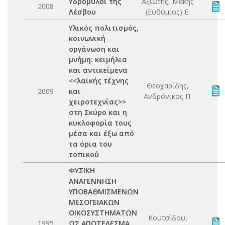
Υδρόμυλοι της
Αξιώτης, Μάκης
2008
Λέσβου
(Ευθύμιος) Ε.
Υλικός πολιτισμός,
κοινωνική
οργάνωση και
μνήμη: κειμήλια
και αντικείμενα
<<λαϊκής τέχνης
Θεοχαρίδης,
2009
και
Ανδρόνικος Π.
χειροτεχνίας>>
στη Σκύρο και η
κυκλοφορία τους
μέσα και έξω από
τα όρια του
τοπικού
ΦΥΣΙΚΗ
ΑΝΑΓΕΝΝΗΣΗ
ΥΠΟΒΑΘΜΙΣΜΕΝΩΝ
ΜΕΣΟΓΕΙΑΚΩΝ
ΟΙΚΟΣΥΣΤΗΜΑΤΩΝ
Κουτσίδου,
1995
ΩΣ ΑΠΟΤΕΛΕΣΜΑ