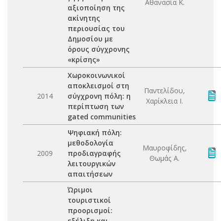
Αθανασία Κ.
αξιοποίηση της
ακίνητης
περιουσίας του
Δημοσίου με
όρους σύγχρονης
«κρίσης»
Χωροκοινωνικοί
αποκλεισμοί στη
Παντελίδου,
2014
σύγχρονη πόλη: η
Χαρίκλεια Ι.
περίπτωση των
gated communities
Ψηφιακή πόλη:
μεθοδολογία
Μαυροφίδης,
2009
προδιαγραφής
Θωμάς Α.
λειτουργικών
απαιτήσεων
Ώριμοι
τουριστικοί
προορισμοί:
εξέλιξη και