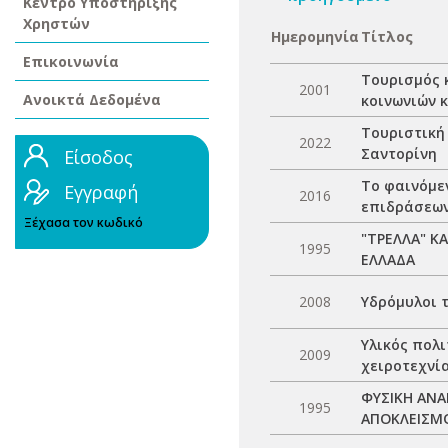
Κέντρο Υποστήριξης
Χρηστών
Ημερομηνία
Τίτλος
Επικοινωνία
Τουρισμός κ
2001
Ανοικτά Δεδομένα
κοινωνιών 
Τουριστική
2022
Σαντορίνη
Είσοδος
Το φαινόμε
Εγγραφή
2016
επιδράσεων
Ξέχασα τον κωδικό
"ΤΡΕΛΛΑ" Κ
1995
ΕΛΛΑΔΑ
2008
Υδρόμυλοι 
Υλικός πολι
2009
χειροτεχνία
ΦΥΣΙΚΗ ΑΝ
1995
ΑΠΟΚΛΕΙΣΜΟ