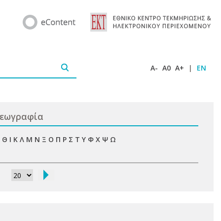
A-
A0
A+
|
EN
Γεωγραφία
Θ
Ι
Κ
Λ
Μ
Ν
Ξ
Ο
Π
Ρ
Σ
Τ
Υ
Φ
Χ
Ψ
Ω