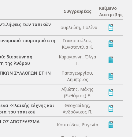
Κείμενο
Συγγραφέας
Διατριβής
αντιλήψεις των τοπικών
Τουρλιώτη, Πολίνα
ρονομικού τουρισμού στη
Τσακοπούλου,
Κωνσταντίνα Κ.
ού: διερεύνηση
Καραγιάννη, Όλγα
ση της Άνδρου
Π.
ΛΗΤΙΚΩΝ ΣΥΛΛΟΓΩΝ ΣΤΗΝ
Παπαγεωργίου,
Δημήτριος
Αξιώτης, Μάκης
(Ευθύμιος) Ε.
μενα <<λαϊκής τέχνης και
Θεοχαρίδης,
ρια του τοπικού
Ανδρόνικος Π.
Ν ΩΣ ΑΠΟΤΕΛΕΣΜΑ
Κουτσίδου, Ευγενία