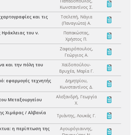
Παπαδόπουλος,
Κωνσταντίνος Σ.
χαρτογραφίες και τις
Τσελεπή, Νάγια
(Παναγιώτα) Α.
 Ηράκλειας του ν.
Παπακώστας,
Χρήστος Π.
Ζαφειρόπουλος,
Γεώργιος Α.
να και την πόλη του
Χαϊδοπούλου-
Βρυχέα, Μαρία Γ.
ό: εφαρμογές τεχνητής
Δημητρίου,
Κωνσταντίνος Δ.
Αλεξανδρή, Γεωργία
 του Μεταξουργείου
Χ.
ης Χιμάρας / Αλβανία
Τριάντης, Λουκάς Γ.
κτυα: η περίπτωση της
Αγουρόγιαννης,
Παναγιώτης Ν.