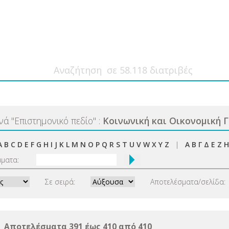
ανά
"
Επιστημονικό πεδίο
"
:
Κοινωνική και Οικονομική 
A
B
C
D
E
F
G
H
I
J
K
L
M
N
O
P
Q
R
S
T
U
V
W
X
Y
Z
|
Α
Β
Γ
Δ
Ε
Ζ
Η
μματα:
Σε σειρά:
Αποτελέσματα/σελίδα:
Αποτελέσματα 391 έως 410 από 410