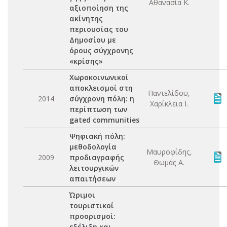
Αθανασία Κ.
αξιοποίηση της
ακίνητης
περιουσίας του
Δημοσίου με
όρους σύγχρονης
«κρίσης»
Χωροκοινωνικοί
αποκλεισμοί στη
Παντελίδου,
2014
σύγχρονη πόλη: η
Χαρίκλεια Ι.
περίπτωση των
gated communities
Ψηφιακή πόλη:
μεθοδολογία
Μαυροφίδης,
2009
προδιαγραφής
Θωμάς Α.
λειτουργικών
απαιτήσεων
Ώριμοι
τουριστικοί
προορισμοί:
εξέλιξη και