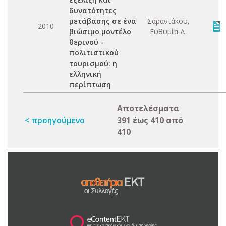
δυνατότητες
μετάβασης σε ένα
Σαραντάκου,
2010
βιώσιμο μοντέλο
Ευθυμία Δ.
θερινού -
πολιτιστικού
τουρισμού: η
ελληνική
περίπτωση
Αποτελέσματα
< προηγούμενο
391 έως 410 από
410