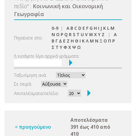
πεδίο
"
:
Κοινωνική και Οικονομική
Γεωγραφία
0-9
|
A
B
C
D
E
F
G
H
I
J
K
L
M
N
O
P
Q
R
S
T
U
V
W
X
Y
Z
|
Α
Πηγαίνετε στο:
Β
Γ
Δ
Ε
Ζ
Η
Θ
Ι
Κ
Λ
Μ
Ν
Ξ
Ο
Π
Ρ
Σ
Τ
Υ
Φ
Χ
Ψ
Ω
ή εισάγετε λίγα αρχικά γράμματα:
Ταξινόμηση ανά:
Σε σειρά:
Αποτελέσματα/σελίδα:
Αποτελέσματα
< προηγούμενο
391 έως 410 από
410