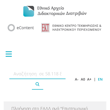
A-
A0
A+
|
EN
Πλοήγηση στο ΕΑΔΔ ανά
"
Επιστημονικό