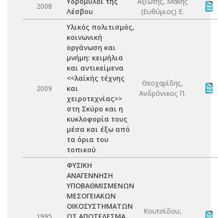
Υδρόμυλοι της
Αξιώτης, Μάκης
2008
Λέσβου
(Ευθύμιος) Ε.
Υλικός πολιτισμός,
κοινωνική
οργάνωση και
μνήμη: κειμήλια
και αντικείμενα
<<λαϊκής τέχνης
Θεοχαρίδης,
2009
και
Ανδρόνικος Π.
χειροτεχνίας>>
στη Σκύρο και η
κυκλοφορία τους
μέσα και έξω από
τα όρια του
τοπικού
ΦΥΣΙΚΗ
ΑΝΑΓΕΝΝΗΣΗ
ΥΠΟΒΑΘΜΙΣΜΕΝΩΝ
ΜΕΣΟΓΕΙΑΚΩΝ
ΟΙΚΟΣΥΣΤΗΜΑΤΩΝ
Κουτσίδου,
1995
ΩΣ ΑΠΟΤΕΛΕΣΜΑ