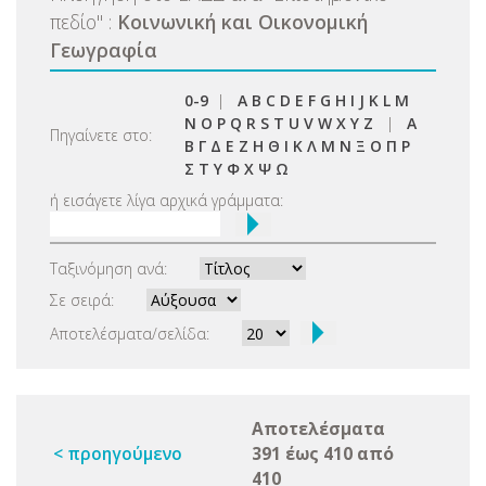
πεδίο
"
:
Κοινωνική και Οικονομική
Γεωγραφία
0-9
|
A
B
C
D
E
F
G
H
I
J
K
L
M
N
O
P
Q
R
S
T
U
V
W
X
Y
Z
|
Α
Πηγαίνετε στο:
Β
Γ
Δ
Ε
Ζ
Η
Θ
Ι
Κ
Λ
Μ
Ν
Ξ
Ο
Π
Ρ
Σ
Τ
Υ
Φ
Χ
Ψ
Ω
ή εισάγετε λίγα αρχικά γράμματα:
Ταξινόμηση ανά:
Σε σειρά:
Αποτελέσματα/σελίδα:
Αποτελέσματα
< προηγούμενο
391 έως 410 από
410