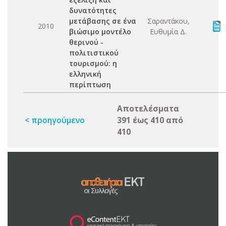
δυνατότητες
μετάβασης σε ένα
Σαραντάκου,
2010
βιώσιμο μοντέλο
Ευθυμία Δ.
θερινού -
πολιτιστικού
τουρισμού: η
ελληνική
περίπτωση
Αποτελέσματα
< προηγούμενο
391 έως 410 από
410