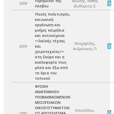
Υδρόμυλοι της
Αξιώτης, Μάκης
2008
Λέσβου
(Ευθύμιος) Ε.
Υλικός πολιτισμός,
κοινωνική
οργάνωση και
μνήμη: κειμήλια
και αντικείμενα
<<λαϊκής τέχνης
Θεοχαρίδης,
2009
και
Ανδρόνικος Π.
χειροτεχνίας>>
στη Σκύρο και η
κυκλοφορία τους
μέσα και έξω από
τα όρια του
τοπικού
ΦΥΣΙΚΗ
ΑΝΑΓΕΝΝΗΣΗ
ΥΠΟΒΑΘΜΙΣΜΕΝΩΝ
ΜΕΣΟΓΕΙΑΚΩΝ
ΟΙΚΟΣΥΣΤΗΜΑΤΩΝ
Κουτσίδου,
1995
ΩΣ ΑΠΟΤΕΛΕΣΜΑ