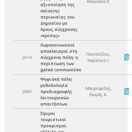
Αθανασία Κ.
αξιοποίηση της
ακίνητης
περιουσίας του
Δημοσίου με
όρους σύγχρονης
«κρίσης»
Χωροκοινωνικοί
αποκλεισμοί στη
Παντελίδου,
2014
σύγχρονη πόλη: η
Χαρίκλεια Ι.
περίπτωση των
gated communities
Ψηφιακή πόλη:
μεθοδολογία
Μαυροφίδης,
2009
προδιαγραφής
Θωμάς Α.
λειτουργικών
απαιτήσεων
Ώριμοι
τουριστικοί
προορισμοί:
εξέλιξη και