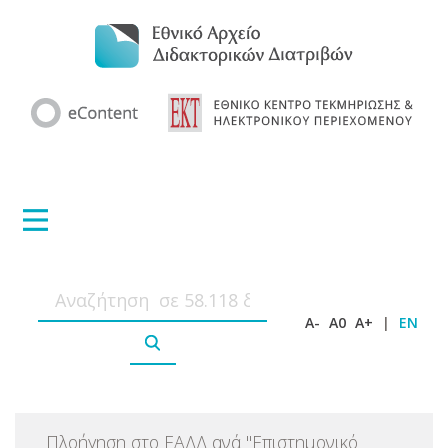
A-
A0
A+
|
EN
Πλοήγηση στο ΕΑΔΔ ανά
"
Επιστημονικό